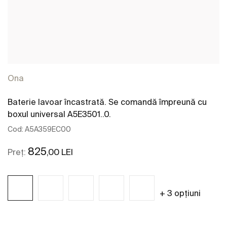
Ona
Baterie lavoar încastrată. Se comandă împreună cu
boxul universal A5E3501..0.
Cod:
A5A359EC00
825
,00 LEI
Preț:
+ 3 opțiuni