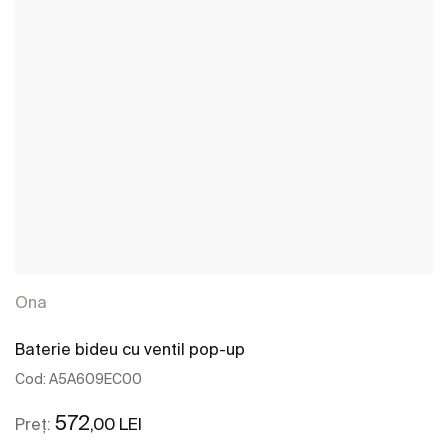
Ona
Baterie bideu cu ventil pop-up
Cod:
A5A609EC00
572
,00 LEI
Preț: