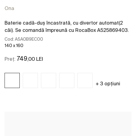
Ona
Baterie cadă-duș încastrată, cu divertor automat(2
căi). Se comandă împreună cu RocaBox A525869403.
Cod:
A5A0B9EC00
140 x 160
749
,00 LEI
Preț:
+ 3 opțiuni
Vezi mai mult