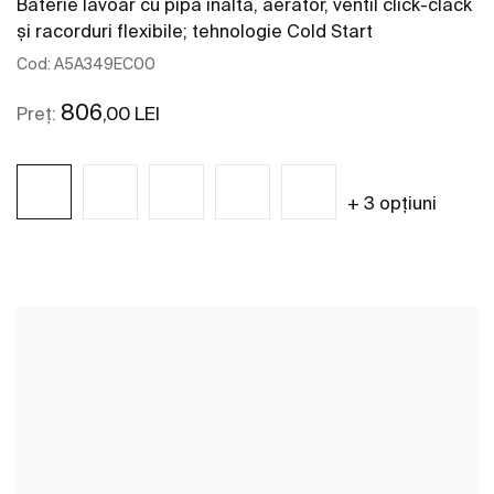
Baterie lavoar cu pipă înaltă, aerator, ventil click-clack
și racorduri flexibile; tehnologie Cold Start
Cod:
A5A349EC00
806
,00 LEI
Preț:
+ 3 opțiuni
Vezi mai mult