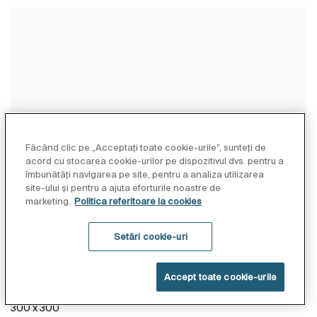
Făcând clic pe „Acceptați toate cookie-urile”, sunteți de
acord cu stocarea cookie-urilor pe dispozitivul dvs. pentru a
îmbunătăți navigarea pe site, pentru a analiza utilizarea
site-ului și pentru a ajuta eforturile noastre de
marketing.
Politica referitoare la cookies
Setări cookie-uri
Raindream
Pălărie duș rotundă, ø 300 mm
Accept toate cookie-urile
Cod:
A5B3950CN0
300 x 300