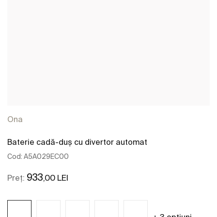
Ona
Baterie cadă-duș cu divertor automat
Cod:
A5A029EC00
933
,00 LEI
Preț: