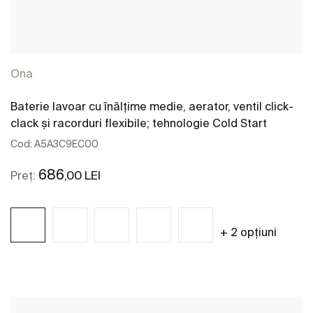
Ona
Baterie lavoar cu înălțime medie, aerator, ventil click-
clack și racorduri flexibile; tehnologie Cold Start
Cod:
A5A3C9EC00
686
,00 LEI
Preț:
+ 2 opțiuni
Vezi mai mult