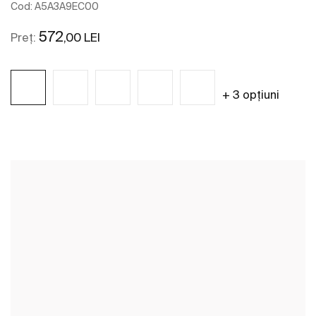
Cod:
A5A3A9EC00
572
,00 LEI
Preț:
+ 3 opțiuni
Vezi mai mult