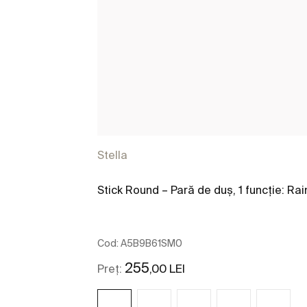
Stella
Stick Round – Pară de duș, 1 funcție: Rai
Cod:
A5B9B61SM0
255
,00 LEI
Preț: