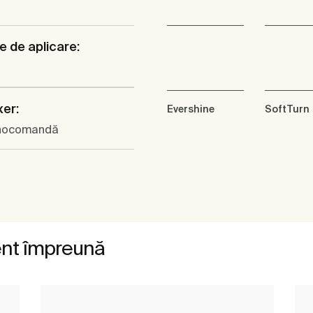
e de aplicare:
xer:
Evershine
SoftTurn
nocomandă
ent împreună