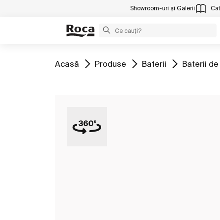
Showroom-uri și Galerii
Cat
Mergeți la
Mergeți la
Mergeți la
Mergeți la
Acasă
Produse
Baterii
Baterii de