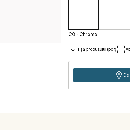
C0 - Chrome
fișa produsului (pdf)
Vi
De 