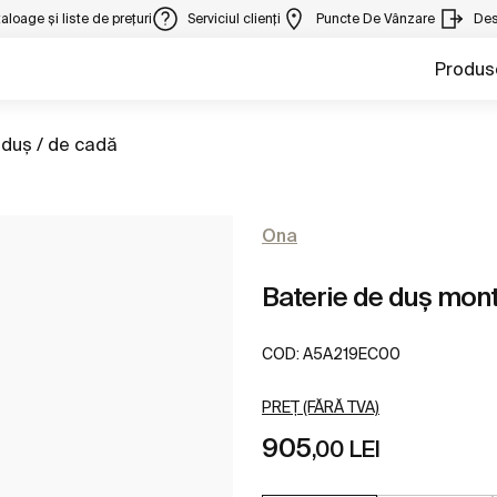
aloage și liste de prețuri
Serviciul clienți
Puncte De Vânzare
Des
Produs
 duş / de cadă
Ona
Baterie de duș mont
COD:
A5A219EC00
PREȚ (FĂRĂ TVA)
905
,00 LEI