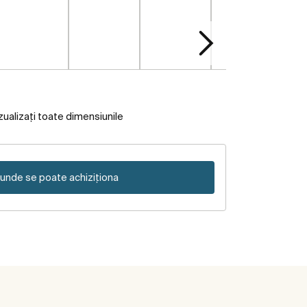
zualizați toate dimensiunile
unde se poate achiziționa