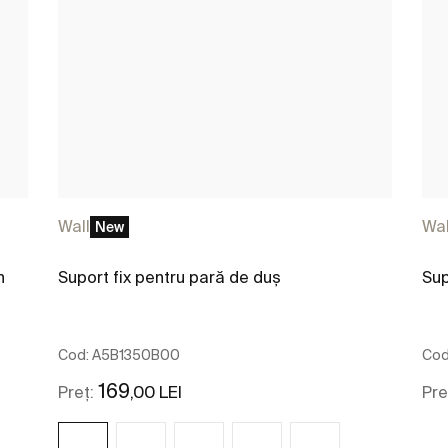
Wall
Wal
New
n
Suport fix pentru pară de duș
Sup
Cod:
A5B1350B00
Cod
169
,00 LEI
Preț:
Pre