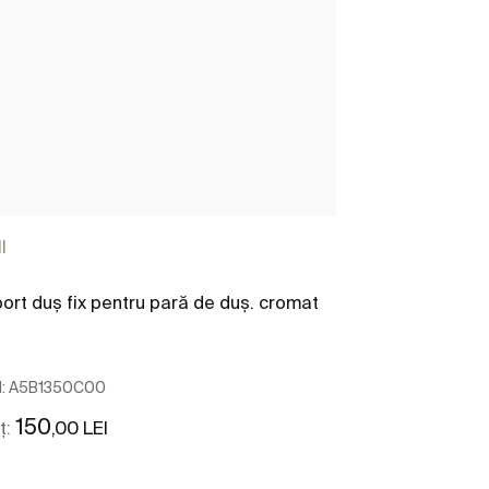
l
Flex
ort duș fix pentru pară de duș. cromat
Furtun flexibil
antitorsiune, u
m
:
A5B1350C00
Cod:
A5B2117C0
150
110
,00 LEI
,00 L
ț:
Preț: