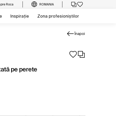
pre Roca
ROMANIA
e
Inspirație
Zona profesioniștilor
Înapoi
ată pe perete