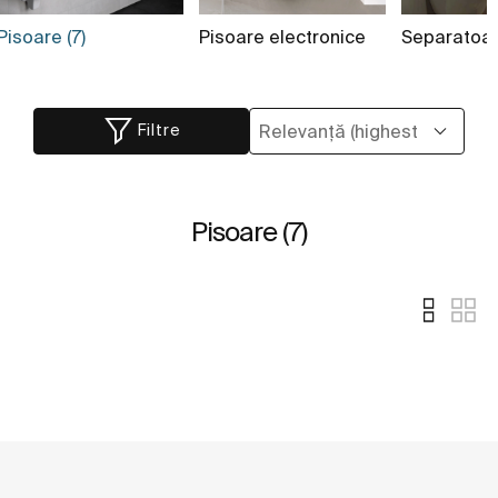
Pisoare (7)
Pisoare electronice
Separatoa
Filtre
Pisoare (7)