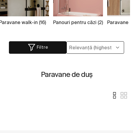
Paravane walk-in (16)
Panouri pentru căzi (2)
Paravane cu
Filtre
Paravane de duş