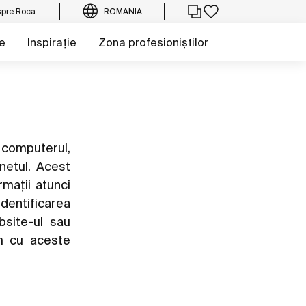
pre Roca
ROMANIA
e
Inspirație
Zona profesioniștilor
e computerul,
netul. Acest
rmații atunci
 identificarea
bsite-ul sau
em cu aceste