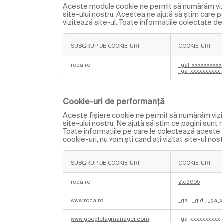
e
Aceste module cookie ne permit să numărăm vizit
site-ului nostru. Acestea ne ajută să știm care
vizitează site-ul. Toate informațiile colectate 
SUBGRUP DE COOKIE-URI
COOKIE-URI
C
o
roca.ro
_gat_xxxxxxxxx
_ga_xxxxxxxxxx
o
k
i
e
-
Cookie-uri de performanță
u
r
Aceste fişiere cookie ne permit să numărăm vizit
i
site-ului nostru. Ne ajută să știm ce pagini sun
a
n
Toate informațiile pe care le colectează aceste
a
cookie-uri, nu vom ști cand ați vizitat site-ul n
l
i
t
i
SUBGRUP DE COOKIE-URI
COOKIE-URI
c
e
C
a
o
roca.ro
zte2095
n
o
o
k
www.roca.ro
_ga
,
_gid
,
_ga_
n
i
i
e
m
-
www.googletagmanager.com
_ga_xxxxxxxxxx
e
u