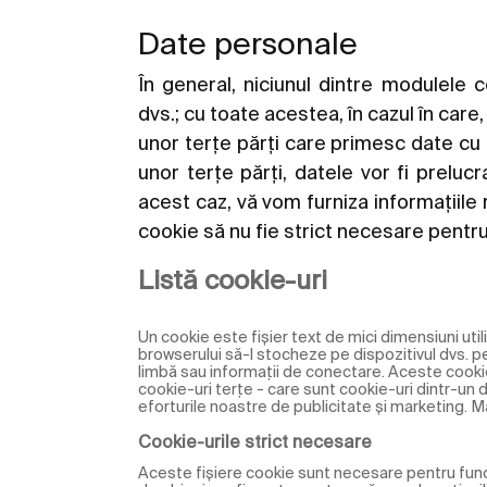
Date personale
În general, niciunul dintre modulele
dvs.; cu toate acestea, în cazul în care
unor terțe părți care primesc date cu
unor terțe părți, datele vor fi preluc
acest caz, vă vom furniza informațiil
cookie să nu fie strict necesare pentru 
Listă cookie-uri
Un cookie este fişier text de mici dimensiuni utili
browserului să-l stocheze pe dispozitivul dvs. p
limbă sau informații de conectare. Aceste cooki
cookie-uri terțe - care sunt cookie-uri dintr-un do
eforturile noastre de publicitate și marketing. Ma
Cookie-urile strict necesare
Aceste fişiere cookie sunt necesare pentru func