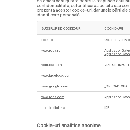
de obicei configurate pentru a răspunde acțiunil
confidențialitate, autentificarea pe site sau co
prezența acestor cookie-uri, dar unele părți ale 
identificare personală.
SUBGRUP DE COOKIE-URI
COOKIE-URI
C
o
roca.ro
OptanonAlertBo
o
k
www.roca.ro
ApplicationGatew
i
ApplicationGate
e
-
u
youtube.com
VISITOR_INFO1_
r
i
l
www.facebook.com
e
s
t
www.google.com
_GRECAPTCHA
r
i
c
www.roca.com
ApplicationGatew
t
n
e
doubleclick.net
IDE
c
e
s
a
Cookie-uri analitice anonime
r