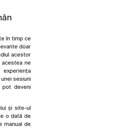
ămân
e în timp ce
elevante doar
ediul acestor
, acestea ne
 experiența
 unei sesiuni
 pot deveni
ui și site-ul
re o dată de
se manual de