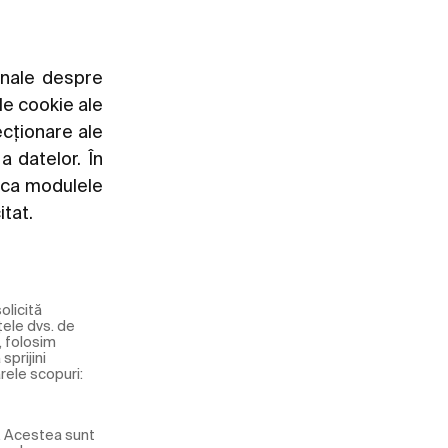
onale despre
le cookie ale
cționare ale
a datelor. În
a ca modulele
itat.
olicită
țele dvs. de
, folosim
sprijini
rele scopuri:
e. Acestea sunt