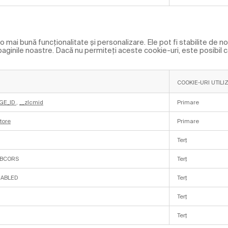
 mai bună funcționalitate și personalizare. Ele pot fi stabilite de no
n paginile noastre. Dacă nu permiteți aceste cookie-uri, este posibil 
COOKIE-URI UTILI
GE_ID
,
__zlcmid
Primare
tore
Primare
Terț
LBCORS
Terț
NABLED
Terț
Terț
Terț