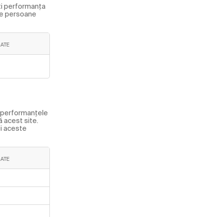
ți performanța
âte persoane
ZATE
i performanțele
ă acest site.
ţi aceste
ZATE