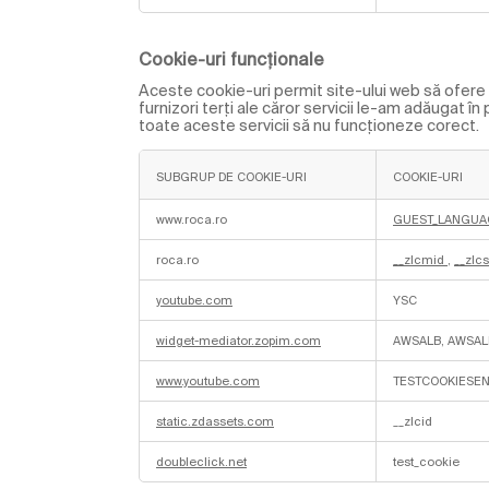
r
i
d
e
Cookie-uri funcționale
p
e
Aceste cookie-uri permit site-ului web să ofere o
r
furnizori terți ale căror servicii le-am adăugat î
f
toate aceste servicii să nu funcționeze corect.
o
r
m
a
SUBGRUP DE COOKIE-URI
COOKIE-URI
n
ț
C
ă
o
www.roca.ro
GUEST_LANGUA
o
k
roca.ro
__zlcmid
,
__zlcs
i
e
-
youtube.com
YSC
u
r
i
widget-mediator.zopim.com
AWSALB, AWSA
f
u
n
www.youtube.com
TESTCOOKIESE
c
ț
i
static.zdassets.com
__zlcid
o
n
a
doubleclick.net
test_cookie
l