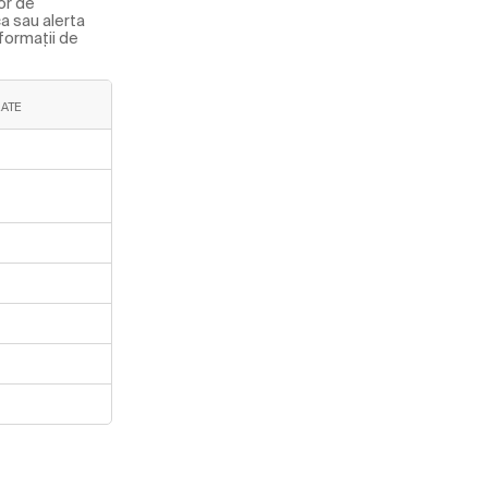
or de
a sau alerta
nformații de
ZATE