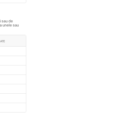
i sau de
ca unele sau
ZATE