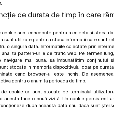
.
funcție de durata de timp în care r
cookie sunt concepute pentru a colecta și stoca dat
a sunt utilizate pentru a stoca informații care sunt r
ntru o singură dată. Informațiile colectate prin interm
 analiza pattern-urile de trafic web. Pe termen lung
 navigare mai bună, să îmbunătățim conținutul și
 sunt stocate in memoria dispozitivului doar pe durata
iminate cand browser-ul este inchis. De asemenea
nactiva pentru o anumita perioada de timp.
de cookie-uri sunt stocate pe terminalul utilizatorul
nd acesta face o nouă vizită. Un cookie persistent a
i funcționeze după această dată sau dacă sunt șter