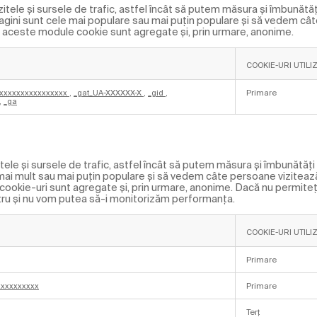
ele și sursele de trafic, astfel încât să putem măsura și îmbunătă
 pagini sunt cele mai populare sau mai puțin populare și să vedem c
de aceste module cookie sunt agregate și, prin urmare, anonime.
COOKIE-URI UTILI
xxxxxxxxxxxxxxxxx
,
_gat_UA-XXXXXX-X
,
_gid
,
Primare
,
_ga
ele și sursele de trafic, astfel încât să putem măsura și îmbunătăț
t mai mult sau mai puțin populare și să vedem câte persoane viziteaz
 cookie-uri sunt agregate și, prin urmare, anonime. Dacă nu permite
ostru și nu vom putea să-i monitorizăm performanța.
COOKIE-URI UTILI
Primare
xxxxxxxxxx
Primare
Terț