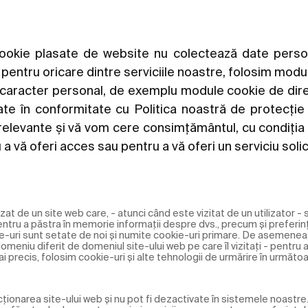
 cookie plasate de website nu colectează date pers
, pentru oricare dintre serviciile noastre, folosim modu
 caracter personal, de exemplu module cookie de dire
rate în conformitate cu Politica noastră de protecție 
e relevante și vă vom cere consimțământul, cu condiți
a vă oferi acces sau pentru a vă oferi un serviciu solic
zat de un site web care, - atunci când este vizitat de un utilizator - s
entru a păstra în memorie informații despre dvs., precum și preferin
e-uri sunt setate de noi și numite cookie-uri primare. De asemenea
meniu diferit de domeniul site-ului web pe care îl vizitați - pentru a 
i precis, folosim cookie-uri și alte tehnologii de urmărire în următoa
ționarea site-ului web și nu pot fi dezactivate în sistemele noastr