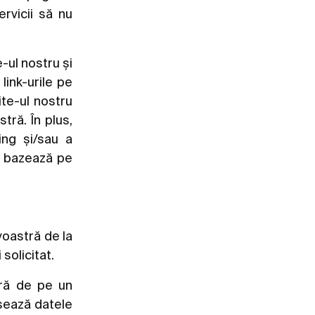
rvicii să nu
-ul nostru și
link-urile pe
ite-ul nostru
tră. În plus,
ing și/sau a
se bazează pe
oastră de la
solicitat.
ră de pe un
sează datele