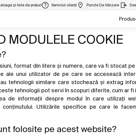
aloage și liste de prețuri
Serviciul clienți
Puncte De Vânzare
Des
Produs
ND MODULELE COOKIE
e?
iuni, format din litere și numere, care va fi stocat p
e ale unui utilizator de pe care se accesează inter
au tehnologii similare care stochează și extrag info
ceste tehnologii pot servi în scopuri diferite, cum ar fi
ea de informații despre modul în care utilizați we
conținutului. Utilizările specifice pe care le fac
unt folosite pe acest website?