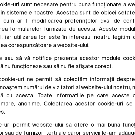
kie-uri sunt necesare pentru buna funcționare a webs
e în sistemele noastre. Acestea sunt de obicei setat
at, cum ar fi modificarea preferințelor dvs. de confi
rea formularelor furnizate de acesta. Aceste modu
iar utilizarea lor este în interesul nostru legitim 
zarea corespunzătoare a website-ului.
e sau să vă notifice prezența acestor module cook
să nu funcționeze sau să nu fie afișate corect.
okie-uri ne permit să colectăm informații despre v
noaștem numărul de vizitatori ai website-ului nostru, 
ază cu acesta. Toate informațiile pe care aceste c
urmare, anonime. Colectarea acestor cookie-uri s
s.
uri permit website-ului să ofere o mai bună funcți
oi sau de furnizori terți ale căror servicii le-am adăuga