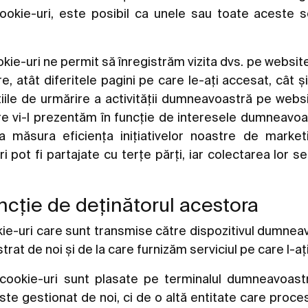
okie-uri, este posibil ca unele sau toate aceste se
ie-uri ne permit să înregistrăm vizita dvs. pe website
, atât diferitele pagini pe care le-ați accesat, cât și 
țiile de urmărire a activității dumneavoastră pe webs
re vi-l prezentăm în funcție de interesele dumneavoas
a măsura eficiența inițiativelor noastre de market
i pot fi partajate cu terțe părți, iar colectarea lor 
uncție de deținătorul acestora
e-uri care sunt transmise către dispozitivul dumneav
 de noi și de la care furnizăm serviciul pe care l-ați 
ookie-uri sunt plasate pe terminalul dumneavoast
e gestionat de noi, ci de o altă entitate care proce