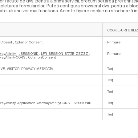
or făcute de dvs. pentru a primi servicii, precum setarea preferințel
mpletarea formularelor. Puteți configura browserul dvs. pentru a bloc
site-ului nu vor mai funcționa. Aceste fişiere cookie nu stochează i
COOKIE-URI UTILI
xClosed
,
OptanonConsent
Primare
ayAffinity
,
JSESSIONID
,
LFR_SESSION_STATE_ZZZZZ
,
Primare
wayAffinityCORS
,
OptanonConsent
LIVE, VISITOR_PRIVACY_METADATA
Terț
Terț
Terț
ayAffinity, ApplicationGatewayAffinityCORS, JSESSIONID
Terț
Terț