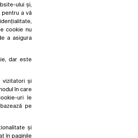
ite-ului și,
e pentru a vă
dențialitate,
le cookie nu
de a asigura
ie, dar este
izitatori și
modul în care
ookie-uri le
e bazează pe
onalitate și
t în paginile