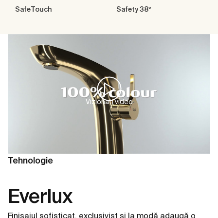
SafeTouch
Safety 38º
Vizionați video
Tehnologie
Everlux
Finisajul sofisticat, exclusivist și la modă adaugă o