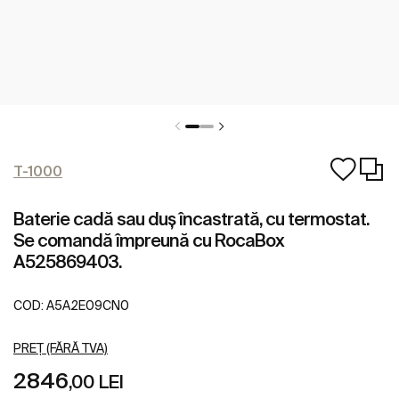
T-1000
Baterie cadă sau duș încastrată, cu termostat.
Se comandă împreună cu RocaBox
A525869403.
COD:
A5A2E09CN0
PREȚ (FĂRĂ TVA)
2846
,00 LEI