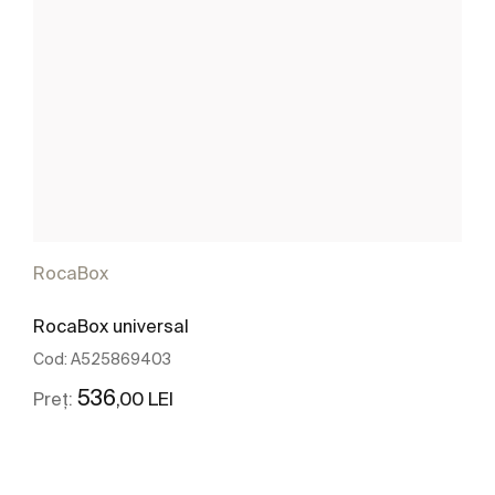
RocaBox
RocaBox universal
Cod:
A525869403
536
,00 LEI
Preț:
Vezi mai mult