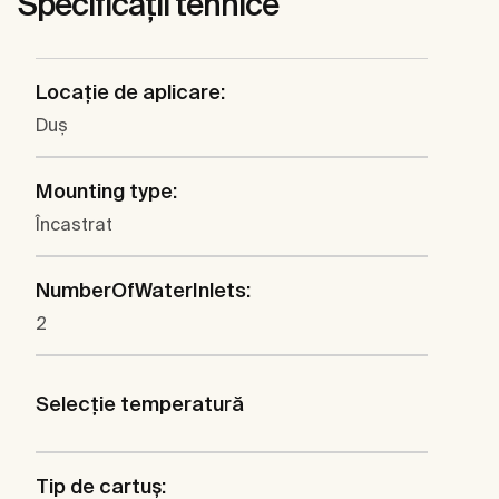
Specificații tehnice
Locaţie de aplicare:
Duş
Mounting type:
Încastrat
NumberOfWaterInlets:
2
Selecţie temperatură
Tip de cartuş: