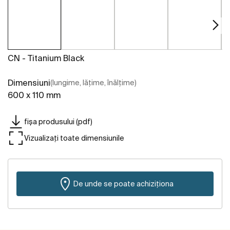
CN - Titanium Black
Dimensiuni
(lungime, lățime, înălțime)
600 x 110 mm
fișa produsului (pdf)
Vizualizați toate dimensiunile
De unde se poate achiziționa