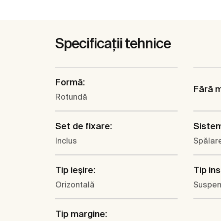
Specificații tehnice
Formă:
Fără 
Rotundă
Set de fixare:
Sistem
Inclus
Spălare
Tip ieşire:
Tip ins
Orizontală
Suspen
Tip margine: