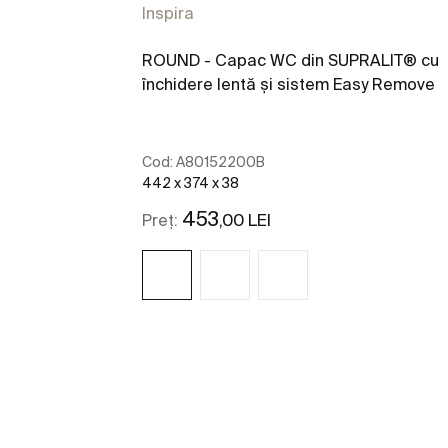
Inspira
ROUND - Capac WC din SUPRALIT® cu
închidere lentă și sistem Easy Remove
Cod:
A80152200B
442 x 374 x 38
453
,00 LEI
Preț:
Vezi mai mult