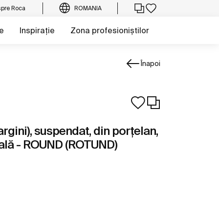
pre Roca
ROMANIA
e
Inspirație
Zona profesioniștilor
Înapoi
gini), suspendat, din porțelan,
tală - ROUND (ROTUND)