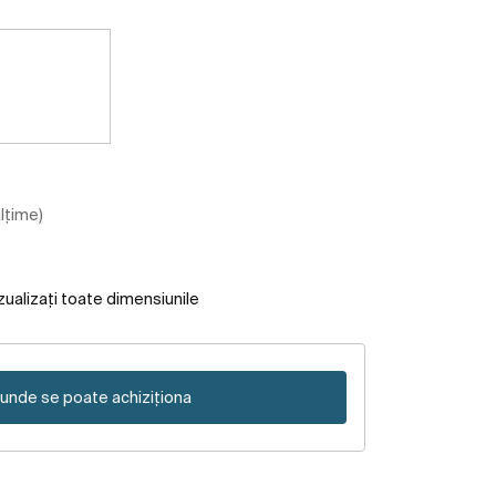
ălțime)
zualizați toate dimensiunile
unde se poate achiziționa