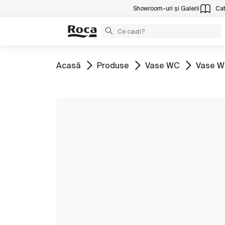
Showroom-uri și Galerii
Cat
Mergeți la
Mergeți la
Mergeți la
Mergeți
Acasă
Produse
Vase WC
Vase W