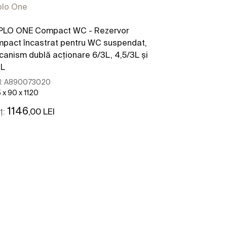
plo One
Duplo One
PLO ONE Compact WC - Rezervor
BASIC WC ON
pact încastrat pentru WC suspendat,
compact încas
anism dublă acționare 6/3L, 4,5/3L și
dublă acționare
2L
90/110, pentr
:
A890073020
Cod:
A8900701
 x 90 x 1120
476 x 90 x 804
1146
544
,00 LEI
,00 
ț:
Preț:
Vezi mai mult