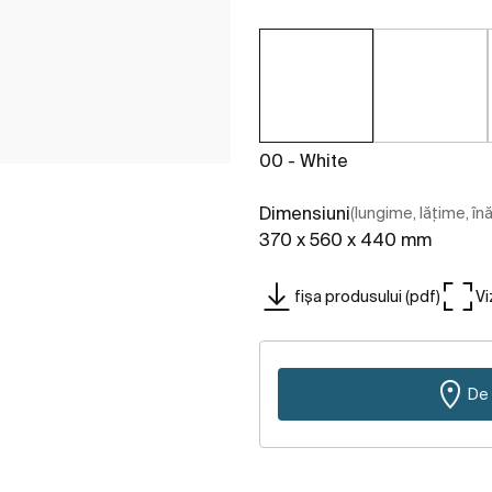
00 - White
Dimensiuni
(lungime, lățime, în
370 x 560 x 440 mm
fișa produsului (pdf)
Vi
De 