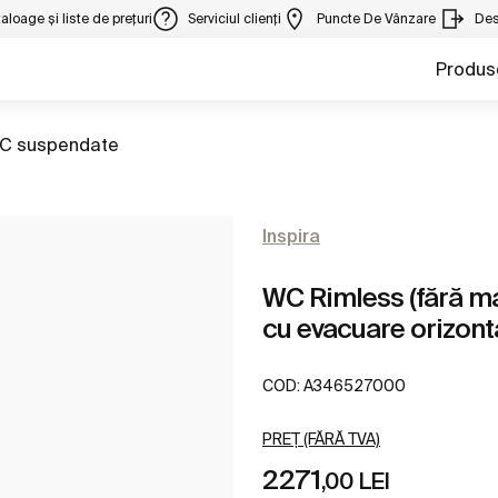
aloage și liste de prețuri
Serviciul clienți
Puncte De Vânzare
Des
Produs
 la
C suspendate
Inspira
WC Rimless (fără mar
cu evacuare orizon
COD:
A346527000
PREȚ (FĂRĂ TVA)
2271
,00 LEI