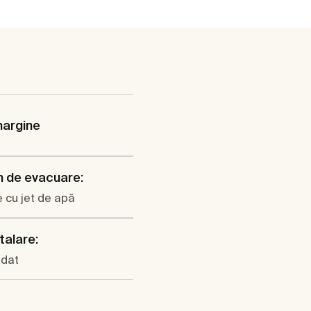
margine
 de evacuare:
 cu jet de apă
talare:
dat