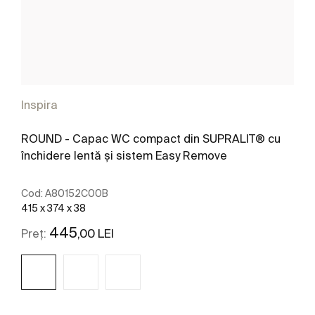
Inspira
ROUND - Capac WC compact din SUPRALIT® cu
închidere lentă și sistem Easy Remove
Cod:
A80152C00B
415 x 374 x 38
445
,00 LEI
Preț: