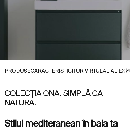
Mergeți la
Mergeți la
Mergeți la
PRODUSE
CARACTERISTICI
TUR VIRTULAL AL EXPO
COLECȚIA ONA. SIMPLĂ CA
NATURA.
Stilul mediteranean în baia ta