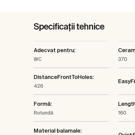
Specificații tehnice
Adecvat pentru:
Cerami
WC
370
DistanceFrontToHoles:
EasyF
426
Formă:
Lengt
Rotundă
160
Material balamale:
Quick