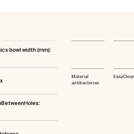
cs bowl width (mm):
Material
EasyClea
ix
antibacterian
hBetweenHoles:
Release