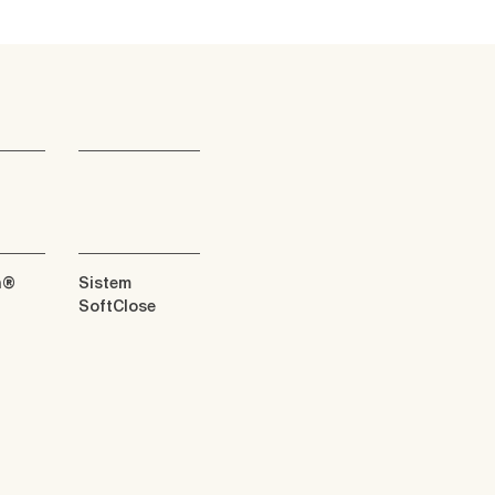
n®
Sistem
SoftClose