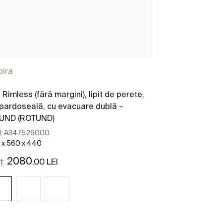
pira
Rimless (fără margini), lipit de perete,
pardoseală, cu evacuare dublă –
UND (ROTUND)
:
A347526000
 x 560 x 440
2080
,00 LEI
ț: