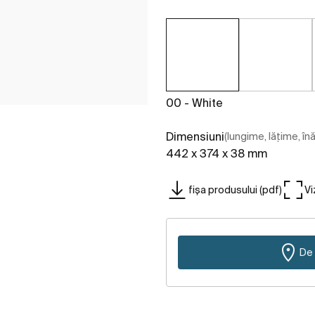
00 - White
Dimensiuni
(lungime, lățime, în
442 x 374 x 38 mm
fișa produsului (pdf)
Vi
De 