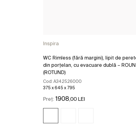
Inspira
WC Rimless (fără margini), lipit de peret
din porțelan, cu evacuare dublă – ROU
(ROTUND)
Cod:
A342526000
375 x 645 x 795
1908
,00 LEI
Preț: