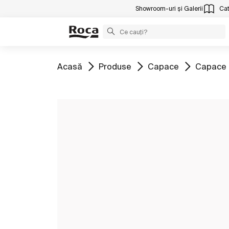
Showroom-uri și Galerii
Cat
Mergeți la
Mergeți la
Mergeți la
Mergeți 
Acasă
Produse
Capace
Capace 