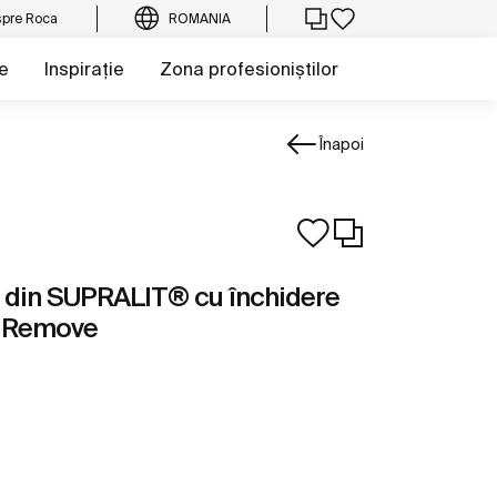
pre Roca
ROMANIA
e
Inspirație
Zona profesioniștilor
Înapoi
din SUPRALIT® cu închidere
y Remove