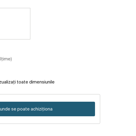
ălțime)
zualizați toate dimensiunile
unde se poate achiziționa