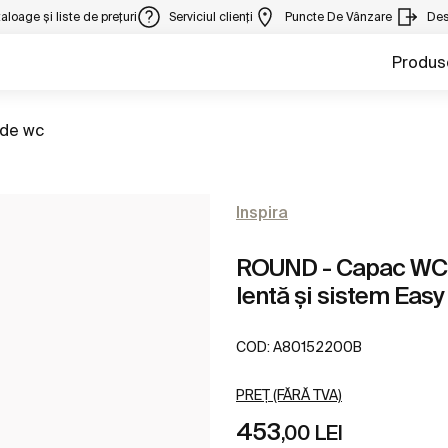
aloage și liste de prețuri
Serviciul clienți
Puncte De Vânzare
Des
Produs
la
de wc
Inspira
ROUND - Capac WC 
lentă și sistem Eas
COD:
A80152200B
PREȚ (FĂRĂ TVA)
453
,00 LEI