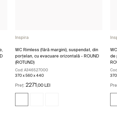
Inspira
Ins
e,
WC Rimless (fără margini), suspendat, din
WC 
ND
porțelan, cu evacuare orizontală - ROUND
de 
(ROTUND)
RO
Cod:
A346527000
Cod
370 x 560 x 440
370
2271
,00 LEI
Preț:
Pre