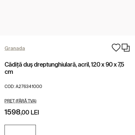
Granada
Cădiță duș dreptunghiulară, acril, 120 x 90 x 7,5
cm
COD:
A276341000
PREȚ (FĂRĂ TVA)
1598
,00 LEI