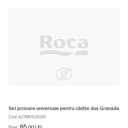
Set picioare universale pentru cădițe duș Granada
Cod:
A27M052000
65
,00 LEI
Preț: