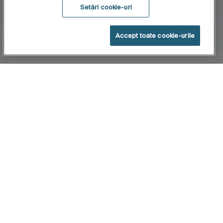
Setări cookie-uri
Accept toate cookie-urile
Acasă
Granada
Cădițe de duș din acril cu forma dreptunghiulară,
cu suprafața plăcută la atingere și o rezistență
ridicată la uzură, decolorare, agenți chimici și
lumină UV.