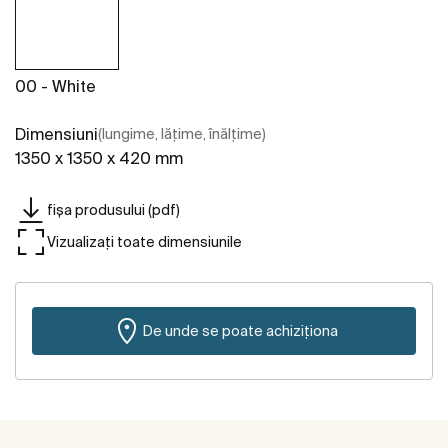
00 - White
Dimensiuni
(lungime, lățime, înălțime)
1350 x 1350 x 420 mm
fișa produsului (pdf)
Vizualizați toate dimensiunile
De unde se poate achiziționa