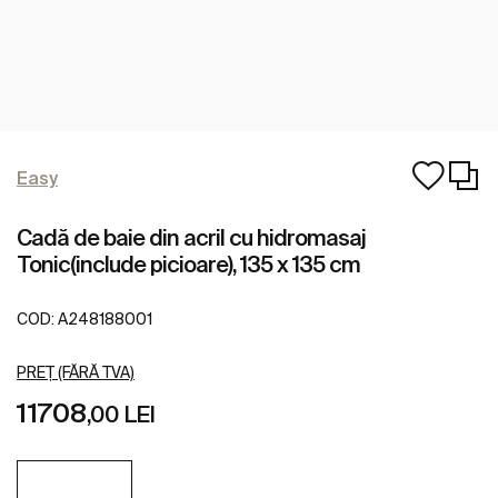
Easy
Cadă de baie din acril cu hidromasaj
Tonic(include picioare), 135 x 135 cm
COD:
A248188001
PREȚ (FĂRĂ TVA)
11708
,00 LEI