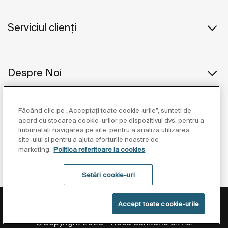
Serviciul clienți
Despre Noi
Făcând clic pe „Acceptați toate cookie-urile”, sunteți de
Inspirație
acord cu stocarea cookie-urilor pe dispozitivul dvs. pentru a
îmbunătăți navigarea pe site, pentru a analiza utilizarea
site-ului și pentru a ajuta eforturile noastre de
Unde să ne găsiți
marketing.
Politica referitoare la cookies
Setări cookie-uri
Politica de Protecție a Datelor
Informații Legale
Accept toate cookie-urile
Politica Referitoare La Cookies
Setări cookie-uri
©Copyright 2026 - Roca Sanitario S.A.U.