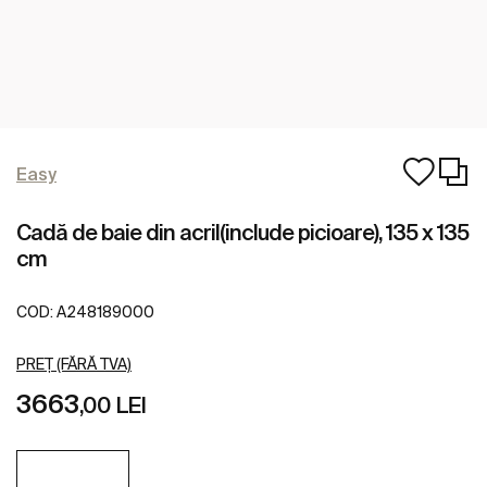
Easy
Cadă de baie din acril(include picioare), 135 x 135
cm
COD:
A248189000
PREȚ (FĂRĂ TVA)
3663
,00 LEI