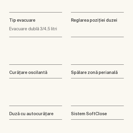
Tip evacuare
Reglarea poziţiei duzei
Evacuare dublă 3/4,5 litri
Curăţare oscilantă
Spălare zonă perianală
Duză cu autocurăţare
Sistem SoftClose