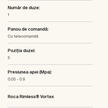
Număr de duze:
1
Panou de comandă:
Cu telecomandă
Poziția duzei:
5
Presiunea apei (Mpa):
0.05 - 0.9
Roca Rimless® Vortex