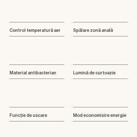
Control temperatură aer
Spălare zonă anală
Material antibacterian
Lumină de curtoazie
Funcţie de uscare
Mod economisire energie