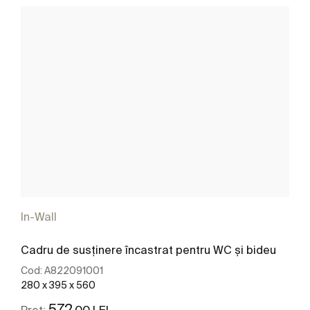
In-Wall
Cadru de susținere încastrat pentru WC și bideu
Cod:
A822091001
280 x 395 x 560
572
,00 LEI