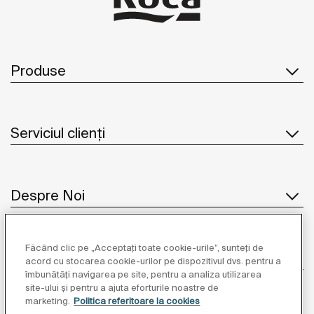
Produse
Serviciul clienți
Despre Noi
Făcând clic pe „Acceptați toate cookie-urile”, sunteți de
Inspirație
acord cu stocarea cookie-urilor pe dispozitivul dvs. pentru a
îmbunătăți navigarea pe site, pentru a analiza utilizarea
site-ului și pentru a ajuta eforturile noastre de
Unde să ne găsiți
marketing.
Politica referitoare la cookies