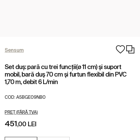
Sensum
Set duș: pară cu trei funcții(ø 11 cm) și suport
mobil, bară duș 70 cm și furtun flexibil din PVC
1,70 m, debit 6 L/min
COD:
A5BGE09NB0
PREȚ (FĂRĂ TVA)
451
,00 LEI