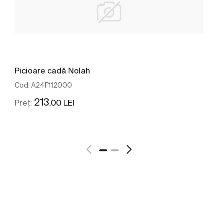
Picioare cadă Nolah
Cod:
A24F112000
213
,00 LEI
Preț:
Vezi mai mult