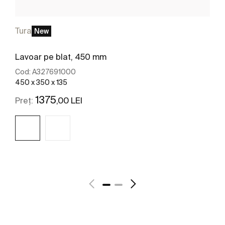
Tura
New
Lavoar pe blat, 450 mm
Cod:
A327691000
450 x 350 x 135
1375
,00 LEI
Preț:
Vezi mai mult