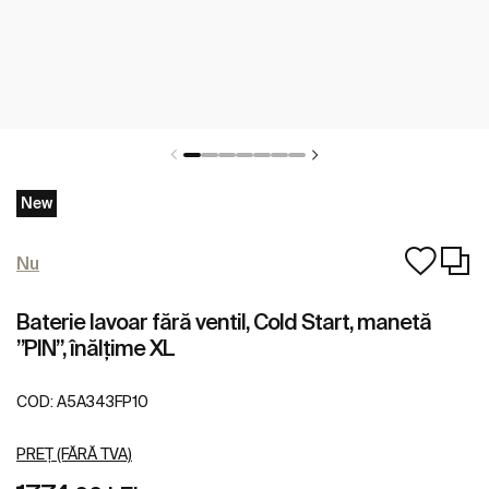
New
Nu
Baterie lavoar fără ventil, Cold Start, manetă
”PIN”, înălțime XL
COD:
A5A343FP10
PREȚ (FĂRĂ TVA)