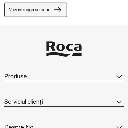
în moduri noi și inventive, colecția permite o
personalizare completă a spațiului de baie.
Vezi întreaga colecție
Produse
Serviciul clienți
Despre Noi