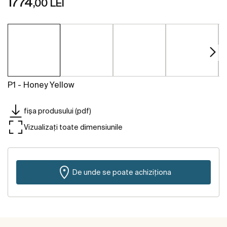
1774
,00 LEI
P1 - Honey Yellow
fișa produsului (pdf)
Vizualizați toate dimensiunile
De unde se poate achiziționa