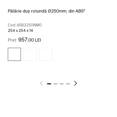
Pălărie duș rotundă Ø250mm, din ABS*
Cod:
A5B2250NM0
254 x 254 x 14
957
,00 LEI
Preț:
Vezi mai mult