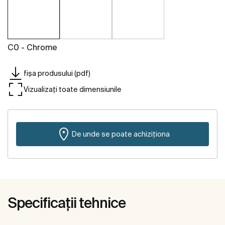
C0 - Chrome
fișa produsului (pdf)
Vizualizați toate dimensiunile
De unde se poate achiziționa
Specificații tehnice