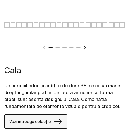
Cala
Un corp cilindric și subțire de doar 38 mm și un mâner
dreptunghiular plat, în perfectă armonie cu forma
pipei, sunt esența designului Cala. Combinația
fundamentală de elemente vizuale pentru a crea cele
mai bune proporții și cel mai bun stil. Această
colecție cuprinzătoare include o gamă largă de
Vezi întreaga colecție
baterii de lavoar, cadă, duș și bideu.