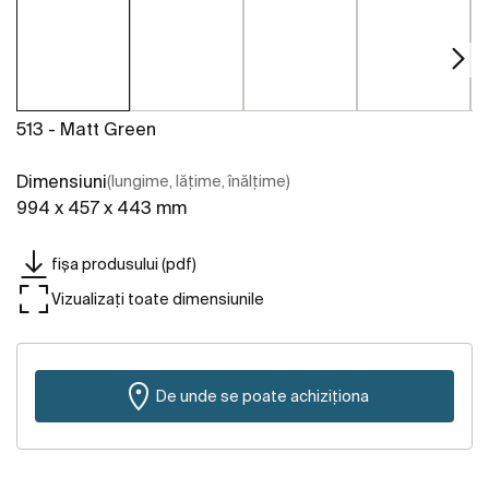
513 - Matt Green
Dimensiuni
(lungime, lățime, înălțime)
994 x 457 x 443 mm
fișa produsului (pdf)
Vizualizați toate dimensiunile
De unde se poate achiziționa