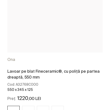
Ona
Lavoar pe blat Fineceramic®, cu poliță pe partea
dreaptă, 550 mm
Cod:
A32768C000
550 x 345 x 125
1220
,00 LEI
Preț: