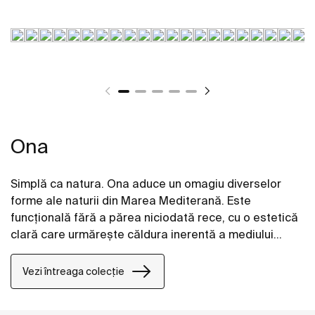
Ona
Simplă ca natura. Ona aduce un omagiu diverselor
forme ale naturii din Marea Mediterană. Este
funcțională fără a părea niciodată rece, cu o estetică
clară care urmărește căldura inerentă a mediului
natural, concepută pentru cei care se bucură de
puterea peisajelor liniștite.
Vezi întreaga colecție