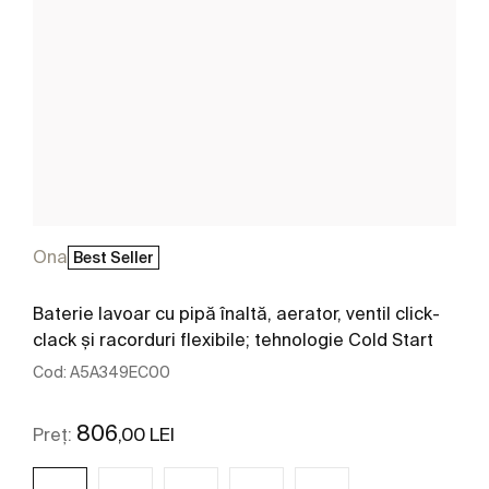
Ona
Best Seller
Baterie lavoar cu pipă înaltă, aerator, ventil click-
clack și racorduri flexibile; tehnologie Cold Start
Cod:
A5A349EC00
806
,00 LEI
Preț: