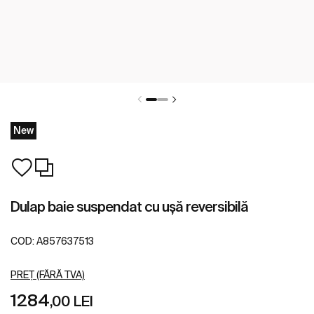
New
Dulap baie suspendat cu ușă reversibilă
COD:
A857637513
PREȚ (FĂRĂ TVA)
1284
,00 LEI