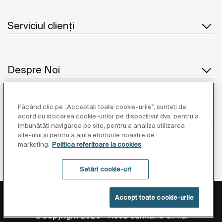
Serviciul clienți
Despre Noi
Făcând clic pe „Acceptați toate cookie-urile”, sunteți de
Inspirație
acord cu stocarea cookie-urilor pe dispozitivul dvs. pentru a
îmbunătăți navigarea pe site, pentru a analiza utilizarea
site-ului și pentru a ajuta eforturile noastre de
Unde să ne găsiți
marketing.
Politica referitoare la cookies
Setări cookie-uri
Politica de Protecție a Datelor
Informații Legale
Accept toate cookie-urile
Politica Referitoare La Cookies
Setări cookie-uri
©Copyright 2026 - Roca Sanitario S.A.U.