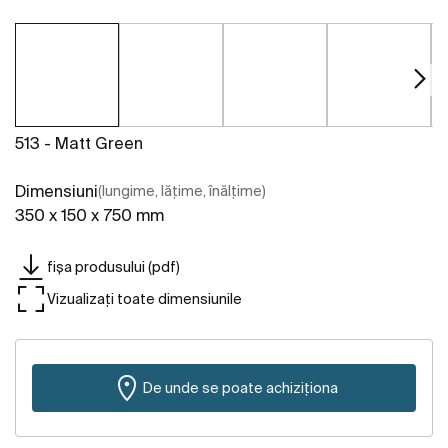
513 - Matt Green
Dimensiuni
(lungime, lățime, înălțime)
350 x 150 x 750 mm
fișa produsului (pdf)
Vizualizați toate dimensiunile
De unde se poate achiziționa