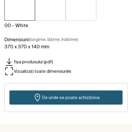
00 - White
Dimensiuni
(lungime, lățime, înălțime)
370 x 370 x 140 mm
fișa produsului (pdf)
Vizualizați toate dimensiunile
De unde se poate achiziționa