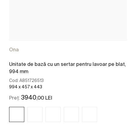
Ona
Unitate de bază cu un sertar pentru lavoar pe blat,
994 mm
Cod:
A851726513
994 x 457 x 443
3940
,00 LEI
Preț: