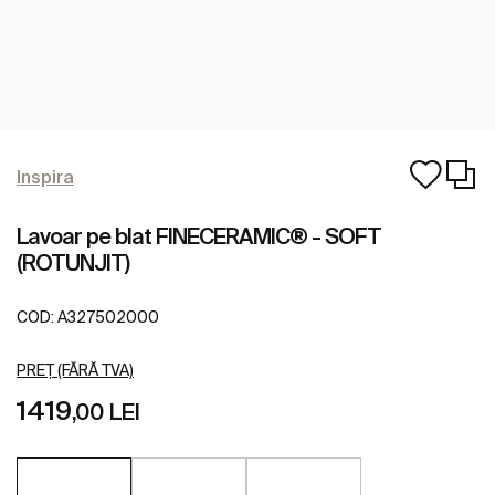
Inspira
Lavoar pe blat FINECERAMIC® - SOFT
(ROTUNJIT)
COD:
A327502000
PREȚ (FĂRĂ TVA)
1419
,00 LEI