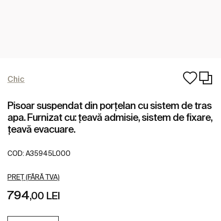
Chic
Pisoar suspendat din porţelan cu sistem de tras
apa. Furnizat cu: țeavă admisie, sistem de fixare,
țeavă evacuare.
COD:
A35945L000
PREȚ (FĂRĂ TVA)
794
,00 LEI