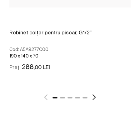
Robinet colțar pentru pisoar, G1/2”
Cod:
A5A9277C00
190 x 140 x 70
288
,00 LEI
Preț:
Vezi mai mult