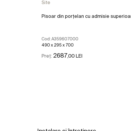
Site
Pisoar din porţelan cu admisie superioa
Cod:
A359607000
490 x 295 x 700
2687
,00 LEI
Preț:
Vezi mai mult
Instalare și întreținere