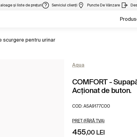
aloage și liste de prețuri
Serviciul clienți
Puncte De Vânzare
Des
Produs
 scurgere pentru urinar
Aqua
COMFORT - Supapă d
Acționat de buton.
COD:
A5A9177C00
PREȚ (FĂRĂ TVA)
455
,00 LEI