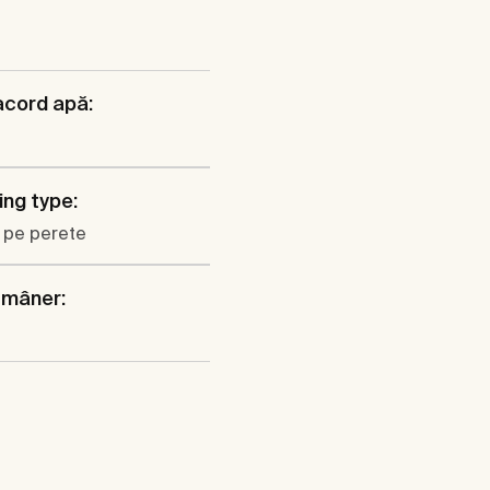
racord apă:
ng type:
 pe perete
 mâner: