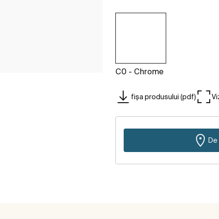
C0 - Chrome
fișa produsului (pdf)
Vi
De 