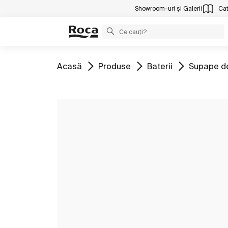
Showroom-uri și Galerii
Cat
Mergeți la
Mergeți la
Mergeți la
Mergeți la
Acasă
Produse
Baterii
Supape de