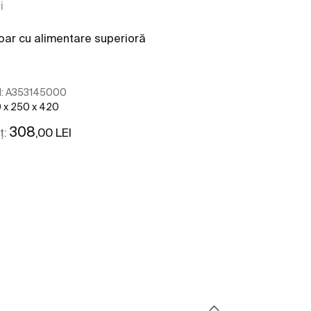
i
oar cu alimentare superioră
:
A353145000
 x 250 x 420
308
,00 LEI
ț:
Vezi mai mult