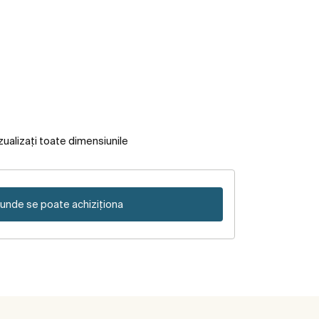
zualizați toate dimensiunile
unde se poate achiziționa