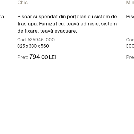
Chic
Min
ră
Pisoar suspendat din porţelan cu sistem de
Pis
tras apa. Furnizat cu: țeavă admisie, sistem
de fixare, țeavă evacuare.
Cod:
A35945L000
Cod
325 x 330 x 560
300
794
,00 LEI
Preț:
Pre
Vezi mai mult