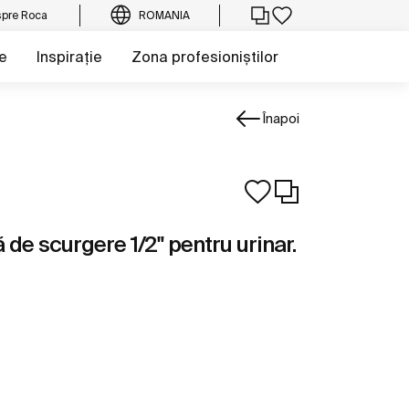
pre Roca
ROMANIA
e
Inspirație
Zona profesioniștilor
Înapoi
e scurgere 1/2" pentru urinar.