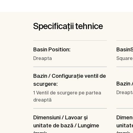
Specificații tehnice
Basin Position:
Basin
Dreapta
Square
Bazin / Configuraţie ventil de
Bazin /
scurgere:
Dreapt
1 Ventil de scurgere pe partea
dreaptă
Dimensiuni / Lavoar şi
Dimens
unitate de bază / Lungime
unitat