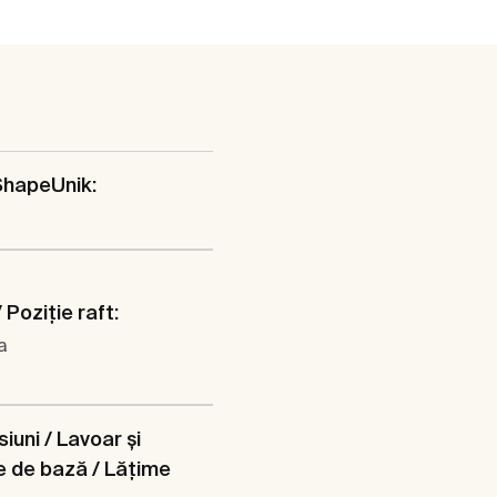
ShapeUnik:
 Poziţie raft:
a
iuni / Lavoar şi
e de bază / Lăţime