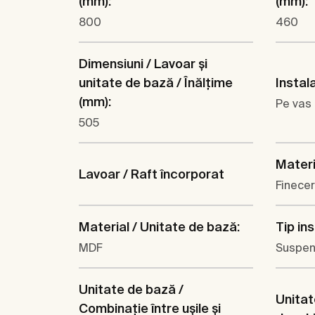
(mm):
(mm):
800
460
Dimensiuni / Lavoar şi
unitate de bază / Înălţime
Instal
(mm):
Pe vas
505
Materi
Lavoar / Raft încorporat
Finece
Material / Unitate de bază:
Tip ins
MDF
Suspen
Unitate de bază /
Unitat
Combinaţie între uşile şi