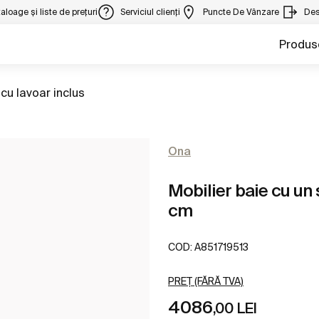
aloage și liste de prețuri
Serviciul clienți
Puncte De Vânzare
Des
Produs
la
 cu lavoar inclus
Ona
Mobilier baie cu un 
cm
COD:
A851719513
PREȚ (FĂRĂ TVA)
4086
,00 LEI