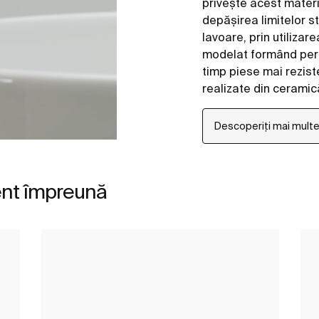
privește acest mater
depășirea limitelor s
lavoare, prin utilizar
modelat formând pereț
timp piese mai rezist
realizate din ceramică
Descoperiți mai mult
ent împreună