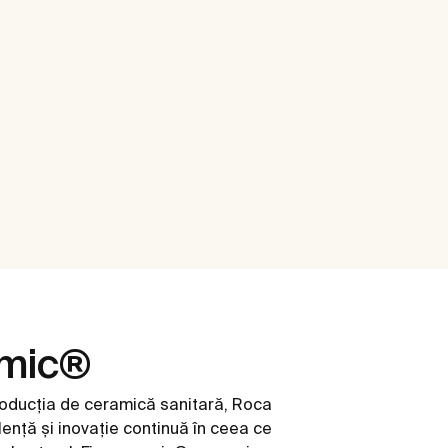
amic®
roducția de ceramică sanitară, Roca
ență și inovație continuă în ceea ce