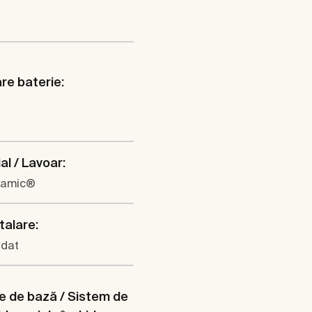
are baterie:
al / Lavoar:
ramic®
talare:
dat
e de bază / Sistem de