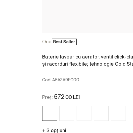
Ona
Best Seller
Baterie lavoar cu aerator, ventil click-cl
și racorduri flexibile; tehnologie Cold St
Cod:
A5A3A9EC00
572
,00 LEI
Preț:
+ 3 opțiuni