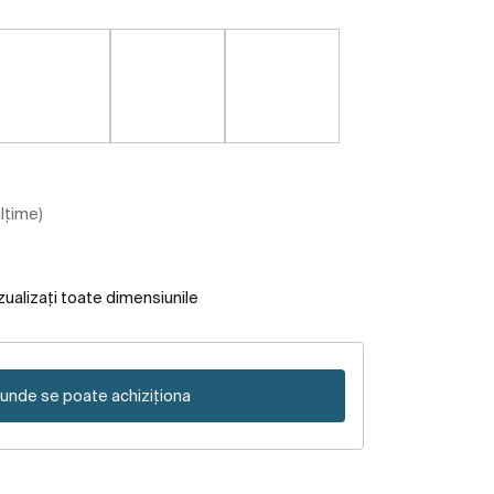
ălțime)
zualizați toate dimensiunile
unde se poate achiziționa