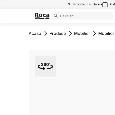
Showroom-uri și Galerii
Cat
Mergeți la
Mergeți la
Mergeți la
Mergeți 
Acasă
Produse
Mobilier
Mobilier