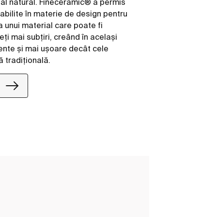
ial natural. Fineceramic® a permis
tabilite în materie de design pentru
ea unui material care poate fi
i mai subțiri, creând în același
ente și mai ușoare decât cele
 tradițională.
e