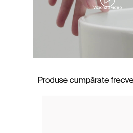
Vizionați video
Produse cumpărate frecv