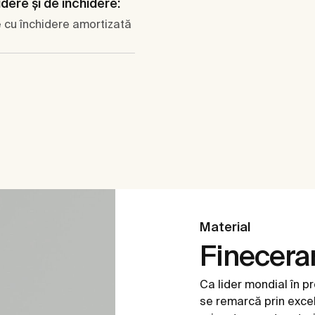
dere şi de închidere:
 cu închidere amortizată
Material
Finecer
Ca lider mondial în p
se remarcă prin excel