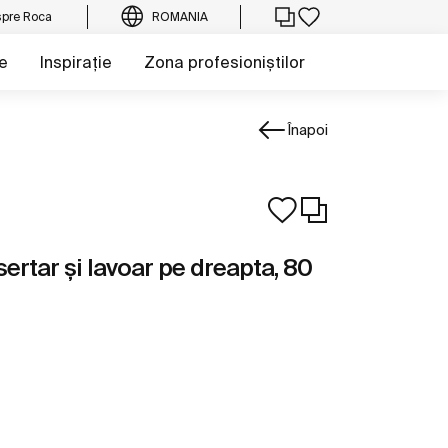
pre Roca
ROMANIA
e
Inspirație
Zona profesioniștilor
Înapoi
sertar și lavoar pe dreapta, 80