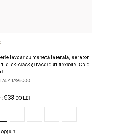
a
erie lavoar cu manetă laterală, aerator,
Mobilier baie 
til click-clack și racorduri flexibile, Cold
reversibile
rt
:
A5A4A9EC00
Cod:
A85763551
400 x 300 x 175
933
2160
,00 LEI
,00
ț:
Preț:
 opțiuni
+ 3 opțiuni