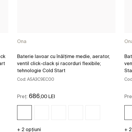
Ona
On
ack
Baterie lavoar cu înălțime medie, aerator,
Bat
art
ventil click-clack și racorduri flexibile;
ven
tehnologie Cold Start
Sta
Cod:
A5A3C9EC00
Cod
686
,00 LEI
Preț:
Pre
+ 2 opțiuni
+ 2