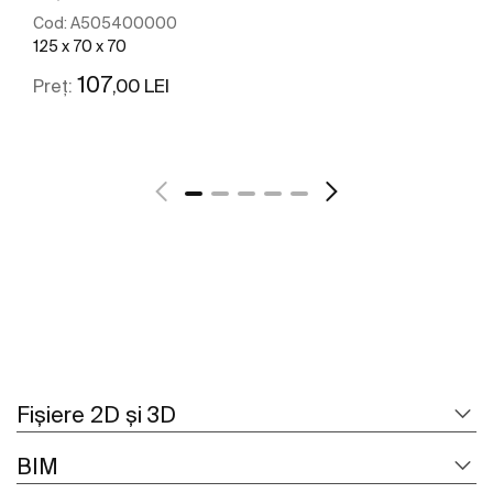
Cod:
A505400000
125 x 70 x 70
107
,00 LEI
Preț:
Vezi mai mult
Fișiere 2D și 3D
BIM