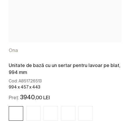
Ona
Unitate de bază cu un sertar pentru lavoar pe blat,
994 mm
Cod:
A851726513
994 x 457 x 443
3940
,00 LEI
Preț: