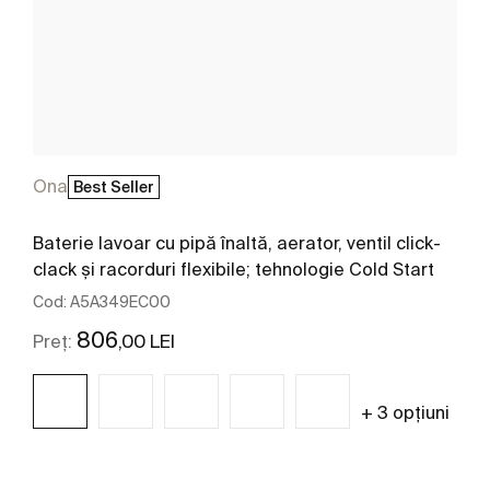
Ona
Best Seller
Baterie lavoar cu pipă înaltă, aerator, ventil click-
clack și racorduri flexibile; tehnologie Cold Start
Cod:
A5A349EC00
806
,00 LEI
Preț:
+ 3 opțiuni
Vezi mai mult