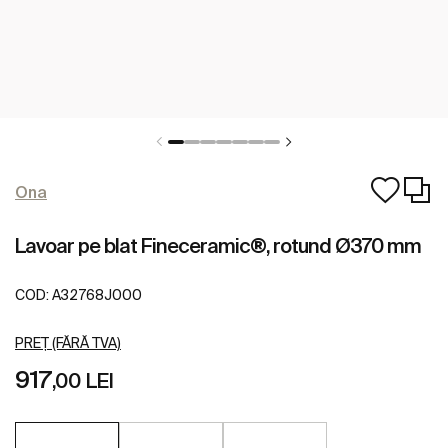
Ona
Lavoar pe blat Fineceramic®, rotund Ø370 mm
COD:
A32768J000
PREȚ (FĂRĂ TVA)
917
,00 LEI