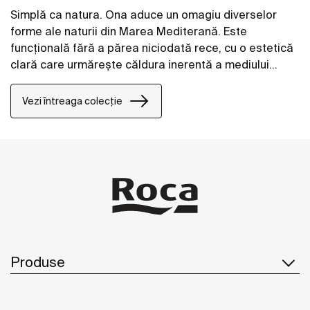
Simplă ca natura. Ona aduce un omagiu diverselor
forme ale naturii din Marea Mediterană. Este
funcțională fără a părea niciodată rece, cu o estetică
clară care urmărește căldura inerentă a mediului
natural, concepută pentru cei care se bucură de
puterea peisajelor liniștite.
Vezi întreaga colecție
Produse