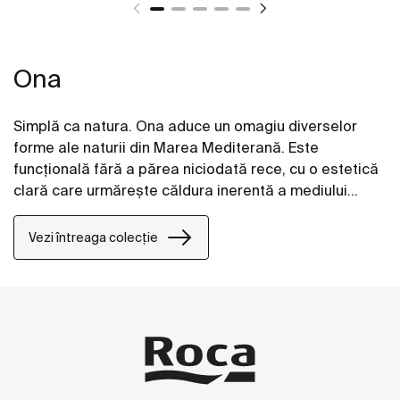
Ona
Simplă ca natura. Ona aduce un omagiu diverselor
forme ale naturii din Marea Mediterană. Este
funcțională fără a părea niciodată rece, cu o estetică
clară care urmărește căldura inerentă a mediului
natural, concepută pentru cei care se bucură de
puterea peisajelor liniștite.
Vezi întreaga colecție