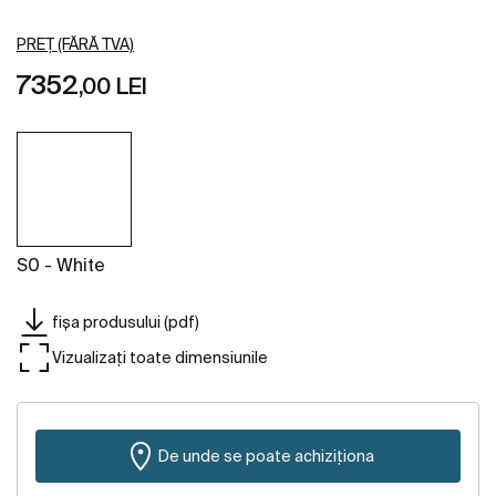
PREȚ (FĂRĂ TVA)
7352
,00 LEI
S0 - White
fișa produsului (pdf)
Vizualizați toate dimensiunile
De unde se poate achiziționa