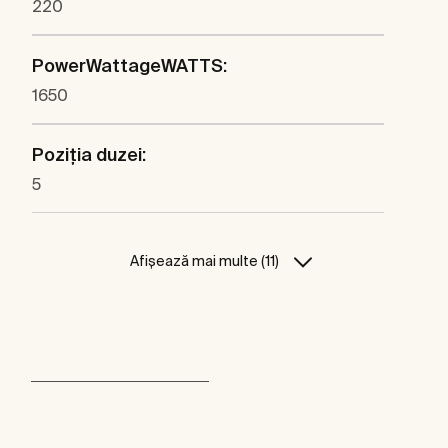
220
PowerWattageWATTS:
1650
Poziția duzei:
5
Afișează mai multe (11)