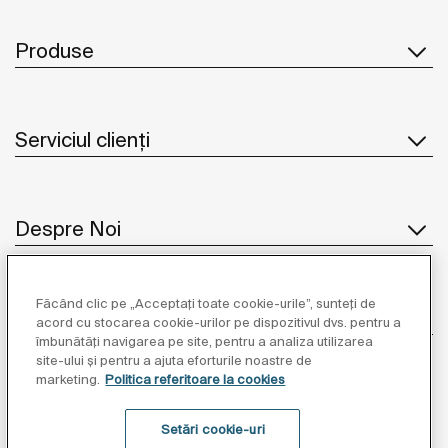
Produse
Serviciul clienți
Despre Noi
Făcând clic pe „Acceptați toate cookie-urile”, sunteți de
Inspirație
acord cu stocarea cookie-urilor pe dispozitivul dvs. pentru a
îmbunătăți navigarea pe site, pentru a analiza utilizarea
site-ului și pentru a ajuta eforturile noastre de
Unde să ne găsiți
marketing.
Politica referitoare la cookies
Setări cookie-uri