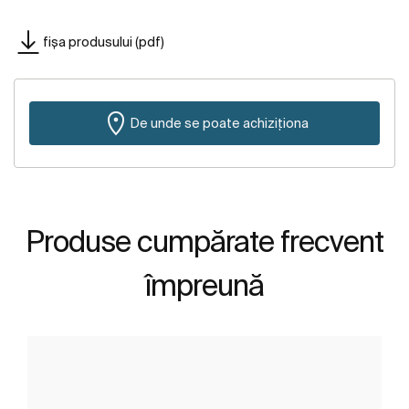
fișa produsului (pdf)
De unde se poate achiziționa
Produse cumpărate frecvent
împreună