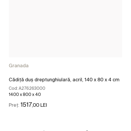
Granada
Cădiță duș dreptunghiulară, acril, 140 x 80 x 4 cm
Cod:
A276263000
1400 x 800 x 40
1517
,00 LEI
Preț:
Vezi mai mult