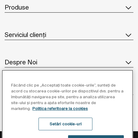
Produse
Serviciul clienți
Despre Noi
Făcând clic pe „Acceptați toate cookie-urile”, sunteți de
Inspirație
acord cu stocarea cookie-urilor pe dispozitivul dvs. pentru a
îmbunătăți navigarea pe site, pentru a analiza utilizarea
site-ului și pentru a ajuta eforturile noastre de
Unde să ne găsiți
marketing.
Politica referitoare la cookies
Setări cookie-uri
Politica de Protecție a Datelor
Informații Legale