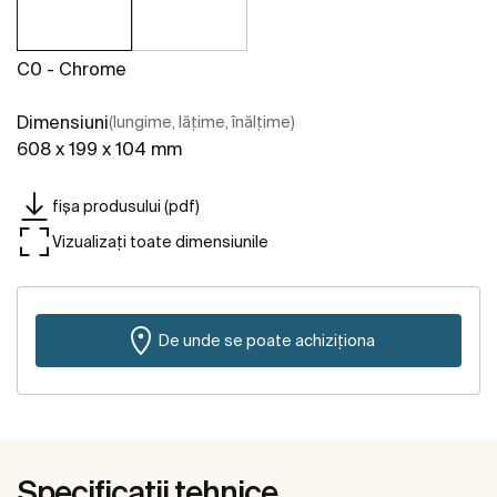
C0 - Chrome
Dimensiuni
(lungime, lățime, înălțime)
608 x 199 x 104 mm
fișa produsului (pdf)
Vizualizați toate dimensiunile
De unde se poate achiziționa
Specificații tehnice