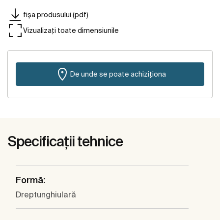
fișa produsului (pdf)
Vizualizați toate dimensiunile
De unde se poate achiziționa
Specificații tehnice
Formă:
Dreptunghiulară