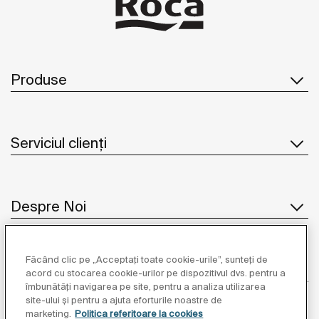
Produse
Serviciul clienți
Despre Noi
Făcând clic pe „Acceptați toate cookie-urile”, sunteți de
Inspirație
acord cu stocarea cookie-urilor pe dispozitivul dvs. pentru a
îmbunătăți navigarea pe site, pentru a analiza utilizarea
site-ului și pentru a ajuta eforturile noastre de
Unde să ne găsiți
marketing.
Politica referitoare la cookies