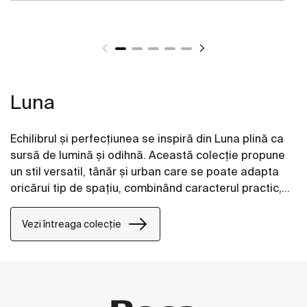
Luna
Echilibrul şi perfecţiunea se inspiră din Luna plină ca
sursă de lumină şi odihnă. Această colecţie propune
un stil versatil, tânăr şi urban care se poate adapta
oricărui tip de spaţiu, combinând caracterul practic,
eleganţa şi stilul.
Vezi întreaga colecție