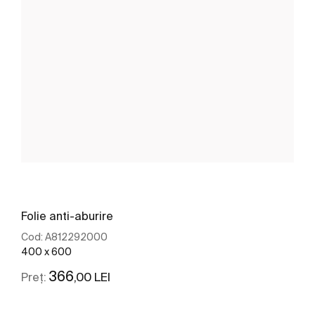
Folie anti-aburire
Cod:
A812292000
400 x 600
366
,00 LEI
Preț: