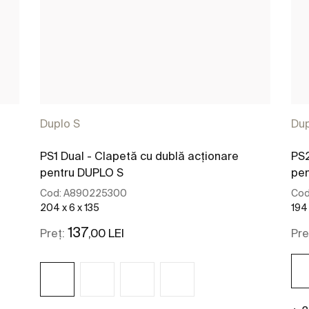
Duplo S
Dup
PS1 Dual - Clapetă cu dublă acționare
PS2
pentru DUPLO S
pen
Cod:
A890225300
Cod
204 x 6 x 135
194 
137
,00 LEI
Preț:
Pre