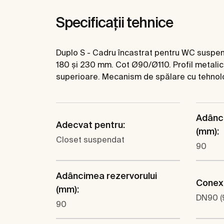
Specificații tehnice
Duplo S - Cadru încastrat pentru WC suspenda
180 și 230 mm. Cot Ø90/Ø110. Profil metalic
superioare. Mecanism de spălare cu tehnolo
Adânci
Adecvat pentru:
(mm):
Closet suspendat
90
Adâncimea rezervorului
Conexi
(mm):
DN90 (
90