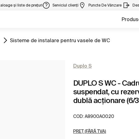
aloage și liste de prețuri
Serviciul clienți
Puncte De Vânzare
Des
Produs
Mergeți la
Sisteme de instalare pentru vasele de WC
Duplo S
DUPLO S WC - Cadru
suspendat, cu reze
dublă acționare (6/3,
COD:
A8900A0020
PREȚ (FĂRĂ TVA)