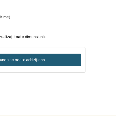
ălțime)
zualizați toate dimensiunile
unde se poate achiziționa