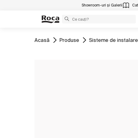
Showroom-uri și Galerii
Cat
Mergeți la
Mergeți la
Mergeți la
Acasă
Produse
Sisteme de instalare