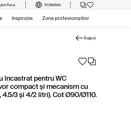
pre Roca
ROMANIA
e
Inspirație
Zona profesioniștilor
Înapoi
 încastrat pentru WC
rvor compact și mecanism cu
 4.5/3 și 4/2 litri). Cot Ø90/Ø110.