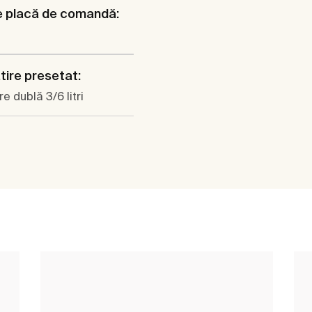
e placă de comandă:
ătire presetat:
e dublă 3/6 litri