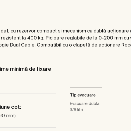
t, cu rezervor compact și mecanism cu dublă acționare (6/3,
 rezistent la 400 kg. Picioare reglabile de la 0-200 mm cu 
gie Dual Cable. Compatibil cu o clapetă de acționare Roca 
me minimă de fixare
Tip evacuare
Evacuare dublă
une cot:
3/6 litri
90 mm)