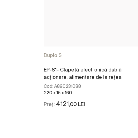
Duplo S
EP-S1- Clapetă electronică dublă
acționare, alimentare de la rețea
Cod:
A890231088
220 x 15 x 160
4121
,00 LEI
Preț: