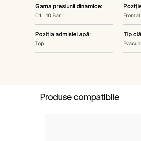
Gama presiunii dinamice:
Poziţi
0,1 - 10 Bar
Frontal
Poziția admisiei apă:
Tip cl
Top
Evacuar
Produse compatibile