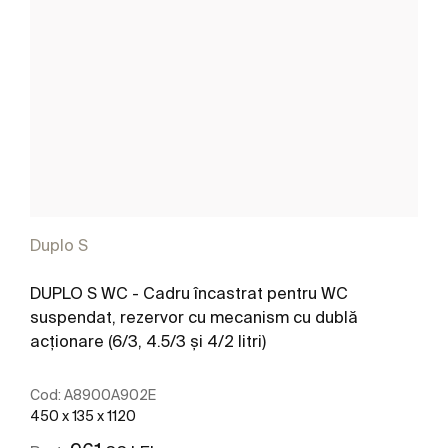
Duplo S
DUPLO S WC - Cadru încastrat pentru WC
suspendat, rezervor cu mecanism cu dublă
acționare (6/3, 4.5/3 și 4/2 litri)
Cod:
A8900A902E
450 x 135 x 1120