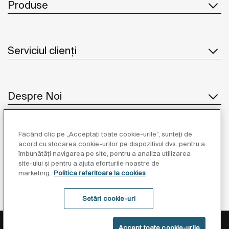
Produse
Serviciul clienți
Despre Noi
Făcând clic pe „Acceptați toate cookie-urile”, sunteți de
Inspirație
acord cu stocarea cookie-urilor pe dispozitivul dvs. pentru a
îmbunătăți navigarea pe site, pentru a analiza utilizarea
site-ului și pentru a ajuta eforturile noastre de
Unde să ne găsiți
marketing.
Politica referitoare la cookies
Setări cookie-uri
Politica de Protecție a Datelor
Informații Legale
Accept toate cookie-urile