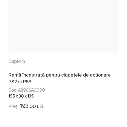
Duplo S
Ramă încastrată pentru clapetele de acționare
PS2 și PS3
Cod:
A8906A0000
195 x 30 x 135
193
,00 LEI
Preț:
Vezi mai mult