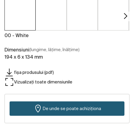
00 - White
Dimensiuni
(lungime, lățime, înălțime)
194 x 6 x 134 mm
fișa produsului (pdf)
Vizualizați toate dimensiunile
De unde se poate achiziționa