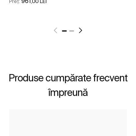
961
,00 LEI
Preț:
Vezi mai mult
Produse cumpărate frecvent
împreună