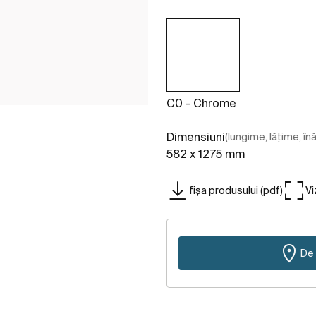
C0 - Chrome
Dimensiuni
(lungime, lățime, în
582 x 1275 mm
fișa produsului (pdf)
Vi
De 