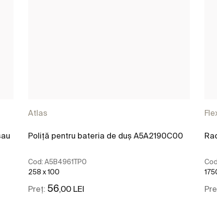
Atlas
Fle
sau
Poliță pentru bateria de duș A5A2190C00
Rac
Cod:
A5B4961TP0
Cod
258 x 100
175
56
,00 LEI
Preț:
Pre