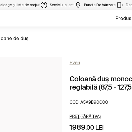
aloage și liste de prețuri
Serviciul clienți
Puncte De Vânzare
Des
Produs
geți la
loane de duş
Even
Coloană duș monoco
reglabilă (87,5 - 127,
COD:
A5A9B90C00
PREȚ (FĂRĂ TVA)
1989
,00 LEI