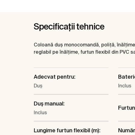
Specificații tehnice
Coloană duș monocomandă, poliță, înălțime re
reglabil pe înălțime, furtun flexibil din PVC s
Adecvat pentru:
Bateri
Duş
Inclus
Duş manual:
Furtun 
Inclus
Lungime furtun flexibil (m):
Număr 