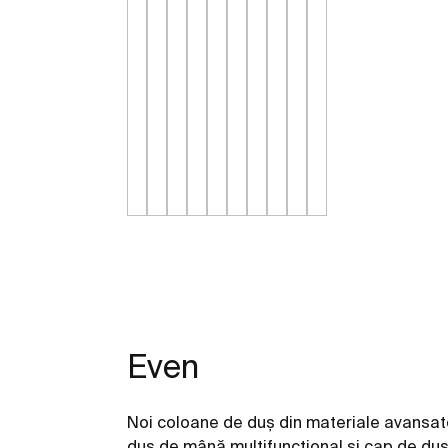
Even
Noi coloane de duș din materiale avansate
duș de mână multifuncțional și cap de duș 