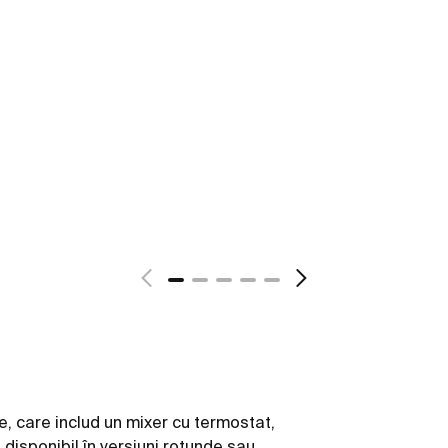
, care includ un mixer cu termostat,
disponibil în versiuni rotunde sau