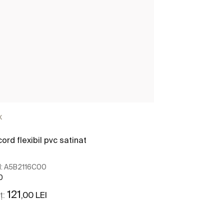
x
ord flexibil pvc satinat
:
A5B2116C00
0
121
,00 LEI
ț: