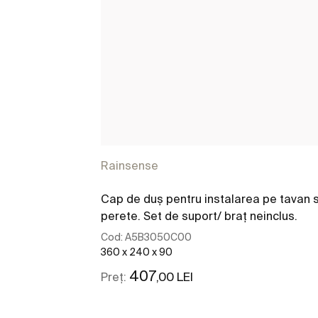
Rainsense
Cap de duş pentru instalarea pe tavan 
perete. Set de suport/ braţ neinclus.
Cod:
A5B3050C00
360 x 240 x 90
407
,00 LEI
Preț: