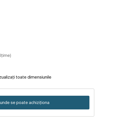
ălțime)
zualizați toate dimensiunile
unde se poate achiziționa