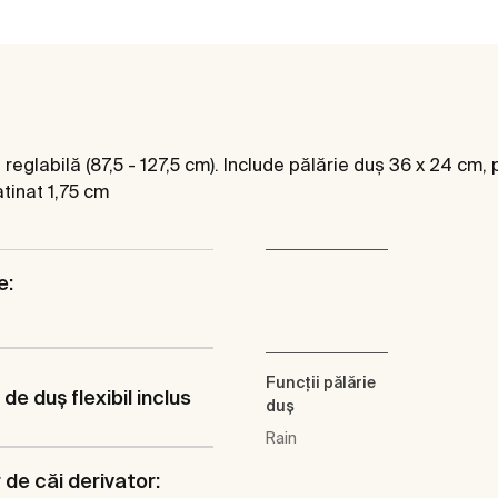
glabilă (87,5 - 127,5 cm). Include pălărie duș 36 x 24 cm, p
atinat 1,75 cm
e:
Funcţii pălărie
de duş flexibil inclus
duş
Rain
de căi derivator: