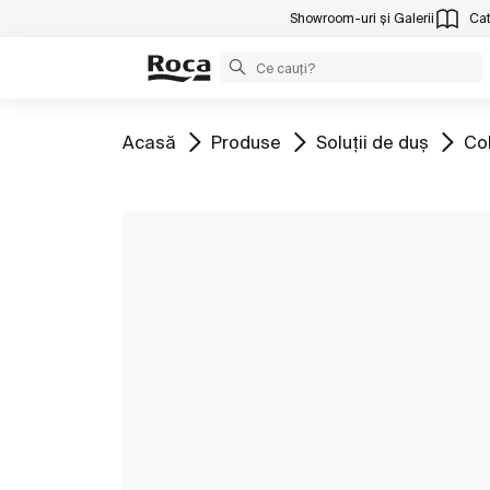
Showroom-uri și Galerii
Cat
Mergeți la
Mergeți la
Mergeți la
Mer
Acasă
Produse
Soluții de duş
Co