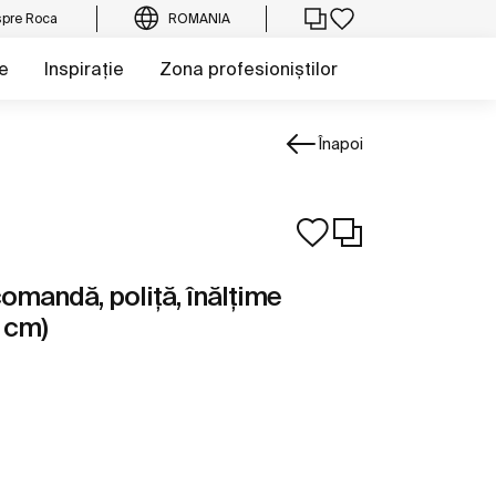
pre Roca
ROMANIA
e
Inspirație
Zona profesioniștilor
Înapoi
mandă, poliță, înălțime
5 cm)