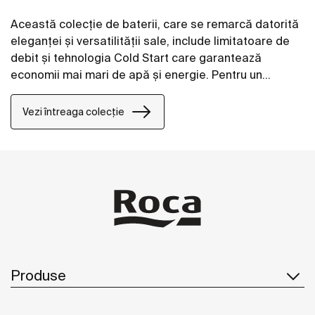
Această colecție de baterii, care se remarcă datorită
eleganței și versatilității sale, include limitatoare de
debit și tehnologia Cold Start care garantează
economii mai mari de apă și energie. Pentru un
confort sporit, bateria de duș poate fi accesorizată
cu o poliță, permițându-vă să aveți la îndemână
Vezi întreaga colecție
obiectele esențiale pentru duș.
Produse