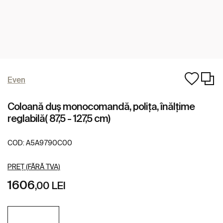
Even
Coloană duș monocomandă, polița, înălțime
reglabilă( 87,5 - 127,5 cm)
COD:
A5A9790C00
PREȚ (FĂRĂ TVA)
1606
,00 LEI