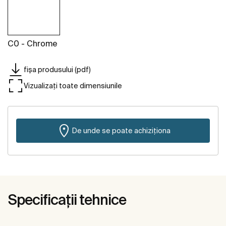
C0 - Chrome
fișa produsului (pdf)
Vizualizați toate dimensiunile
De unde se poate achiziționa
Specificații tehnice