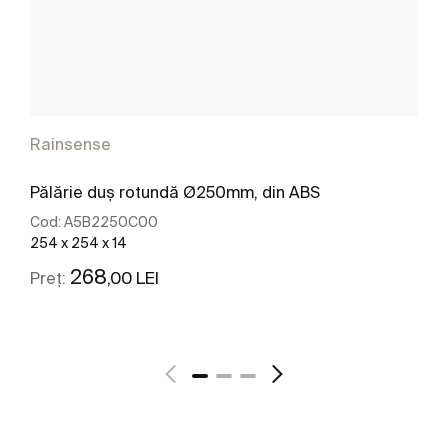
Rainsense
Pălărie duș rotundă Ø250mm, din ABS
Cod:
A5B2250C00
254 x 254 x 14
268
,00 LEI
Preț:
Vezi mai mult