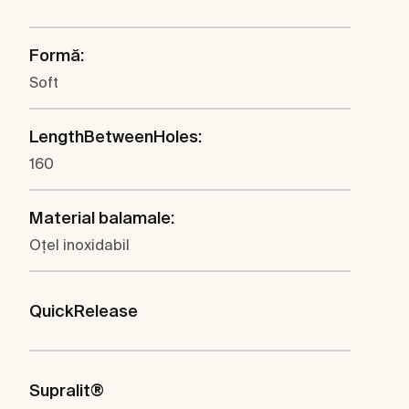
Formă:
Soft
LengthBetweenHoles:
160
Material balamale:
Oţel inoxidabil
QuickRelease
Supralit®