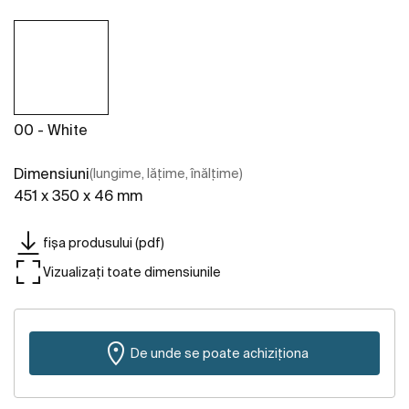
00 - White
Dimensiuni
(lungime, lățime, înălțime)
451 x 350 x 46 mm
fișa produsului (pdf)
Vizualizați toate dimensiunile
De unde se poate achiziționa