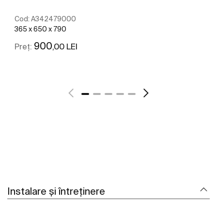
Cod:
A342479000
365 x 650 x 790
900
,00 LEI
Preț:
Vezi mai mult
Instalare și întreținere