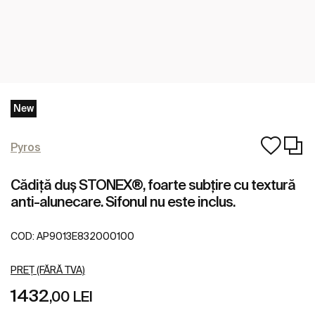
New
Pyros
Cădiță duș STONEX®, foarte subțire cu textură
anti-alunecare. Sifonul nu este inclus.
COD:
AP9013E832000100
PREȚ (FĂRĂ TVA)
1432
,00 LEI