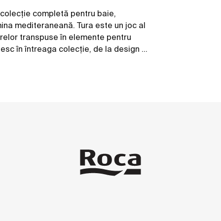
 colecție completă pentru baie,
mina mediteraneană. Tura este un joc al
umbrelor transpuse în elemente pentru
esc în întreaga colecție, de la design și
reciclate și ambalaje fără plastic.