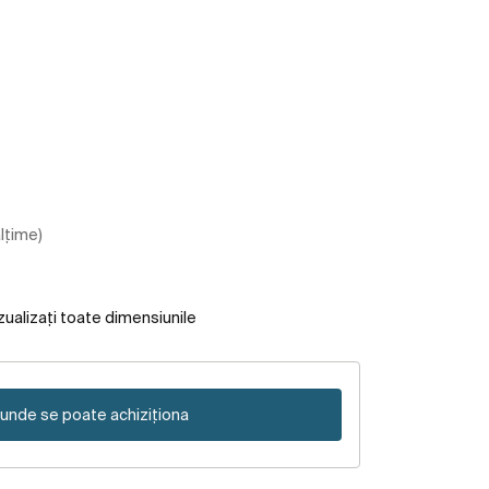
ălțime)
zualizați toate dimensiunile
unde se poate achiziționa