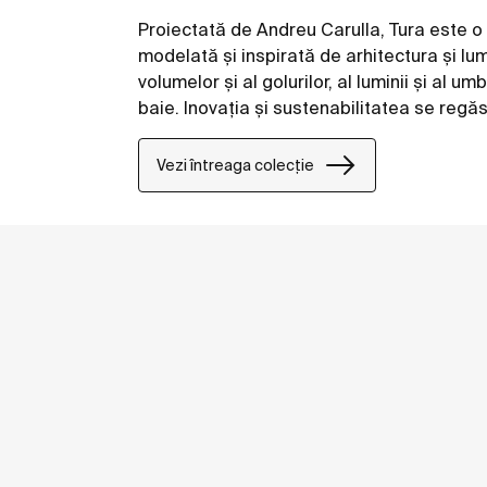
Proiectată de Andreu Carulla, Tura este o
modelată și inspirată de arhitectura și lu
volumelor și al golurilor, al luminii și al 
baie. Inovația și sustenabilitatea se regăs
tehnologie până la utilizarea de materiale 
Vezi întreaga colecție