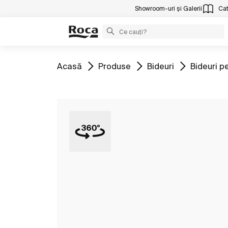
Showroom-uri și Galerii
Cat
Mergeți la
Mergeți la
Mergeți la
Mergeți l
Acasă
Produse
Bideuri
Bideuri p