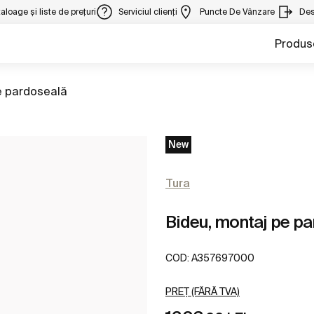
aloage și liste de prețuri
Serviciul clienți
Puncte De Vânzare
Des
Produs
a
e pardoseală
New
Tura
Bideu, montaj pe pa
COD:
A357697000
PREȚ (FĂRĂ TVA)