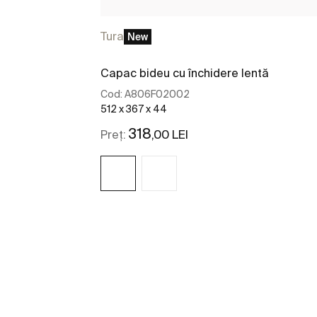
Tura
New
Capac bideu cu închidere lentă
Cod:
A806F02002
512 x 367 x 44
318
,00 LEI
Preț:
Vezi mai mult