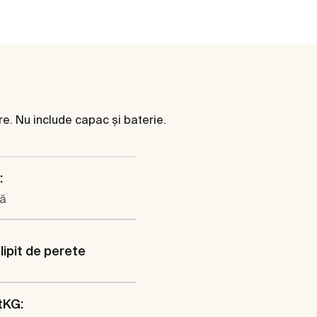
re. Nu include capac și baterie.
:
ă
lipit de perete
tKG: