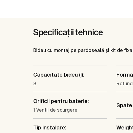
Specificații tehnice
Bideu cu montaj pe pardoseală și kit de fixa
Capacitate bideu (l):
Formă
8
Rotund
Orificii pentru baterie:
Spate 
1 Ventil de scurgere
Tip instalare:
Weigh