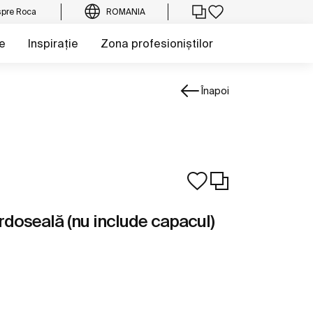
pre Roca
ROMANIA
e
Inspirație
Zona profesioniștilor
Înapoi
rdoseală (nu include capacul)