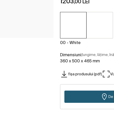
1203
,00 LEI
00 - White
Dimensiuni
(lungime, lățime, în
360 x 500 x 465 mm
fișa produsului (pdf)
Vi
De 