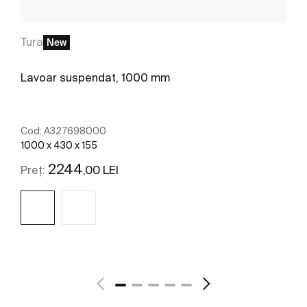
Tura
New
Lavoar suspendat, 1000 mm
Cod:
A327698000
1000 x 430 x 155
2244
,00 LEI
Preț:
Vezi mai mult