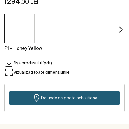
1294
,00 LEI
P1 - Honey Yellow
fișa produsului (pdf)
Vizualizați toate dimensiunile
De unde se poate achiziționa