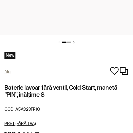
New
Nu
Baterie lavoar fără ventil, Cold Start, manetă
”PIN”, înălțime S
COD:
A5A323FP10
PREȚ (FĂRĂ TVA)