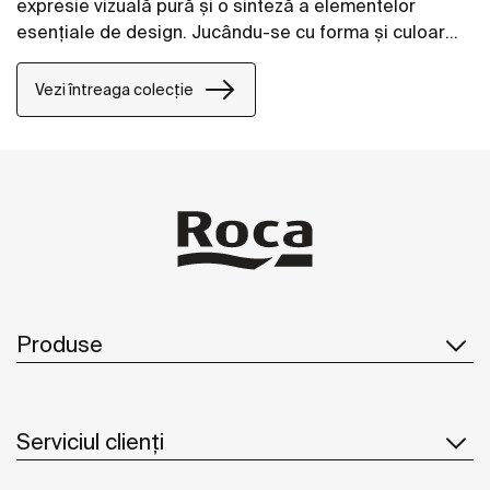
expresie vizuală pură și o sinteză a elementelor
esențiale de design. Jucându-se cu forma și culoarea
în moduri noi și inventive, colecția permite o
personalizare completă a spațiului de baie.
Vezi întreaga colecție
Produse
Serviciul clienți