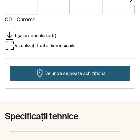
C0 - Chrome
fișa produsului (pdf)
Vizualizați toate dimensiunile
De unde se poate achiziționa
Specificații tehnice