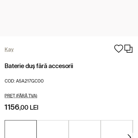
Kay
Baterie duș fără accesorii
COD:
A5A217GC00
PREȚ (FĂRĂ TVA)
1156
,00 LEI