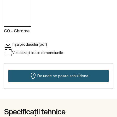
C0 - Chrome
fișa produsului (pdf)
Vizualizați toate dimensiunile
De unde se poate achiziționa
Specificații tehnice