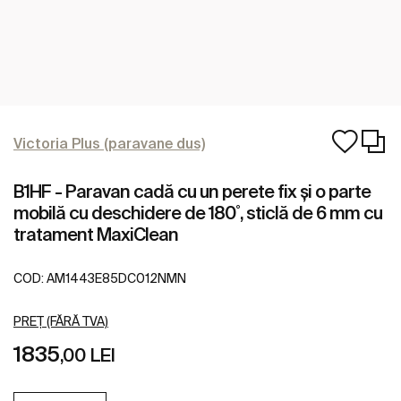
Victoria Plus (paravane dus)
B1HF - Paravan cadă cu un perete fix și o parte
mobilă cu deschidere de 180˚, sticlă de 6 mm cu
tratament MaxiClean
COD:
AM1443E85DC012NMN
PREȚ (FĂRĂ TVA)
1835
,00 LEI