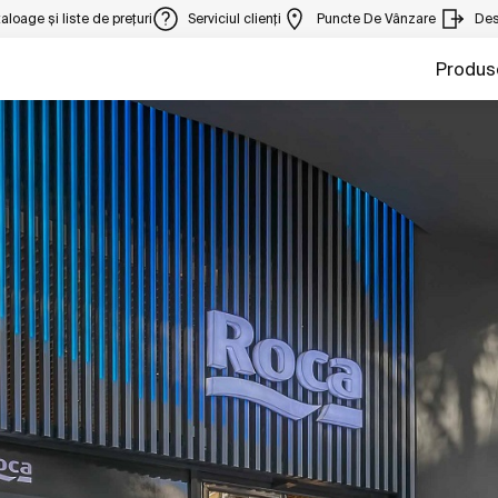
aloage și liste de prețuri
Serviciul clienți
Puncte De Vânzare
Des
Produs