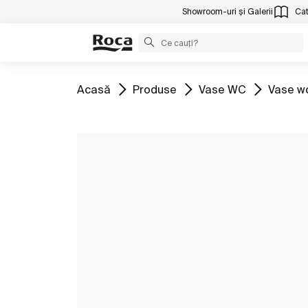
Showroom-uri și Galerii
Cat
Mergeți la
Mergeți la
Mergeți la
Mergeți
Acasă
Produse
Vase WC
Vase w