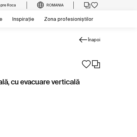
pre Roca
ROMANIA
e
Inspirație
Zona profesioniștilor
Înapoi
ă, cu evacuare verticală