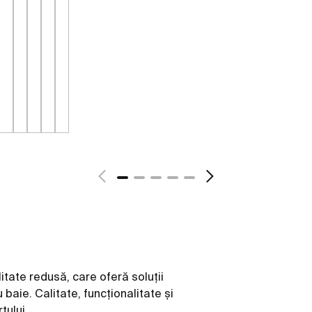
tate redusă, care oferă soluții
 baie. Calitate, funcționalitate și
tului.