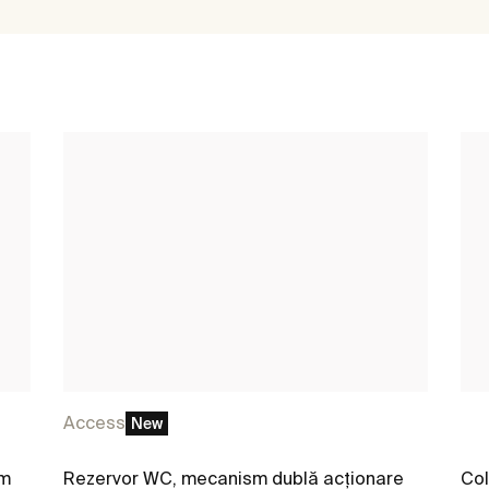
Access
New
sm
Rezervor WC, mecanism dublă acționare
Co