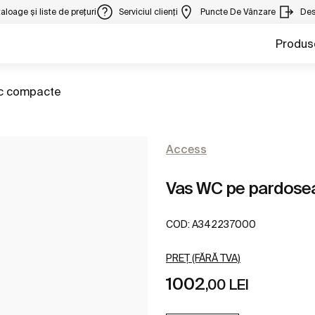
aloage și liste de prețuri
Serviciul clienți
Puncte De Vânzare
Des
Produs
 la
c compacte
Access
Vas WC pe pardoseal
COD:
A342237000
PREȚ (FĂRĂ TVA)
1002
,00 LEI