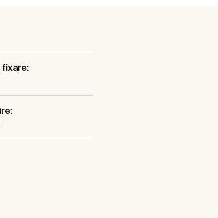
 fixare:
ire:
l