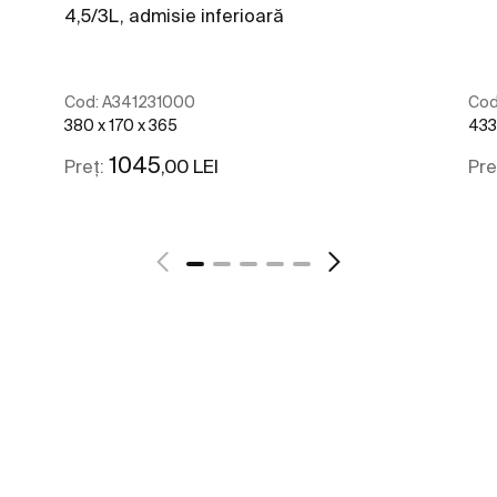
4,5/3L, admisie inferioară
Cod:
A341231000
Cod
380 x 170 x 365
433
1045
,00 LEI
Preț:
Pre
Vezi mai mult