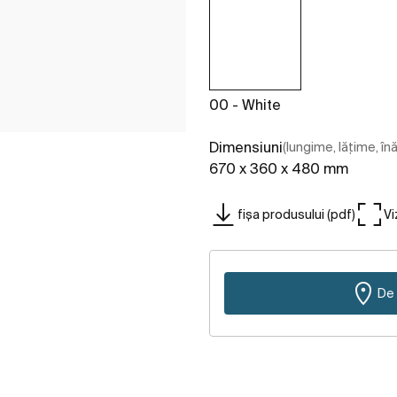
00 - White
Dimensiuni
(lungime, lățime, în
670 x 360 x 480 mm
fișa produsului (pdf)
Vi
De 