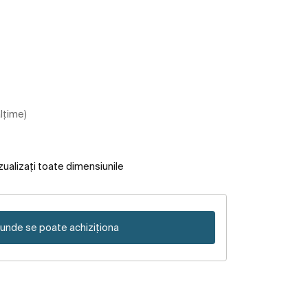
ălțime)
zualizați toate dimensiunile
unde se poate achiziționa