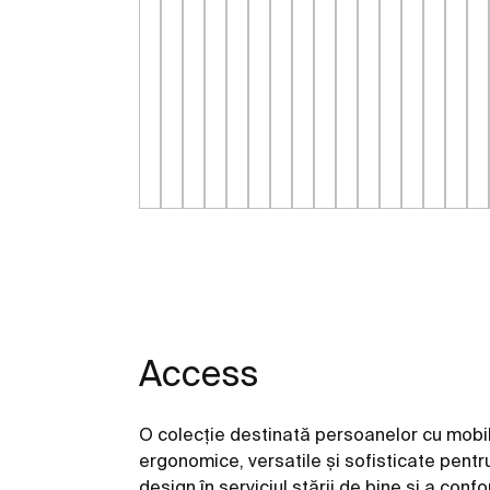
Access
O colecție destinată persoanelor cu mobili
ergonomice, versatile și sofisticate pentru
design în serviciul stării de bine și a confor