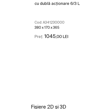
cu dublă acționare 6/3 L
Cod:
A341230000
380 x 170 x 365
1045
,00 LEI
Preț:
Vezi mai mult
Fișiere 2D și 3D