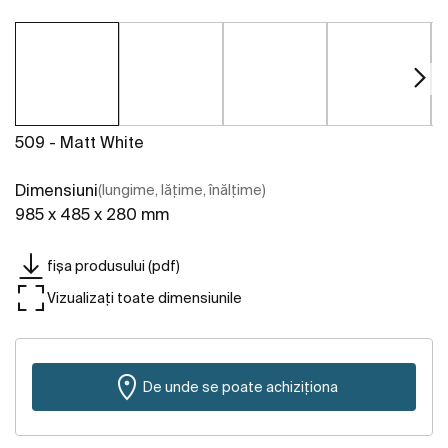
509 - Matt White
Dimensiuni
(lungime, lățime, înălțime)
985 x 485 x 280 mm
fișa produsului (pdf)
Vizualizați toate dimensiunile
De unde se poate achiziționa