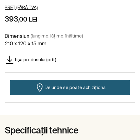
PREȚ (FĂRĂ TVA)
393
,00 LEI
Dimensiuni
(lungime, lățime, înălțime)
210 x 120 x 15 mm
fișa produsului (pdf)
De unde se poate achiziționa
Specificații tehnice