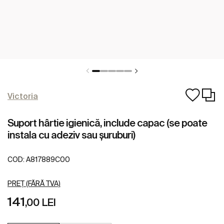
Victoria
Suport hârtie igienică, include capac (se poate
instala cu adeziv sau șuruburi)
COD:
A817889C00
PREȚ (FĂRĂ TVA)
141
,00 LEI