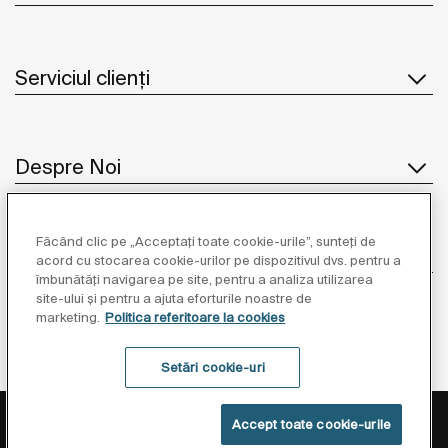
Serviciul clienți
Despre Noi
Făcând clic pe „Acceptați toate cookie-urile”, sunteți de
Inspirație
acord cu stocarea cookie-urilor pe dispozitivul dvs. pentru a
îmbunătăți navigarea pe site, pentru a analiza utilizarea
site-ului și pentru a ajuta eforturile noastre de
Unde să ne găsiți
marketing.
Politica referitoare la cookies
Setări cookie-uri
Politica de Protecție a Datelor
Informații Legale
Accept toate cookie-urile
Politica Referitoare La Cookies
Setări cookie-uri